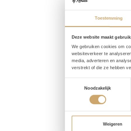
Toestemming
Deze website maakt gebruik
We gebruiken cookies om cont
websiteverkeer te analyseren
media, adverteren en analys
Lesse
verstrekt of die ze hebben v
bobbe
Toestemmingsselectie
Deze le
Noodzakelijk
babs va
20,0
Weigeren