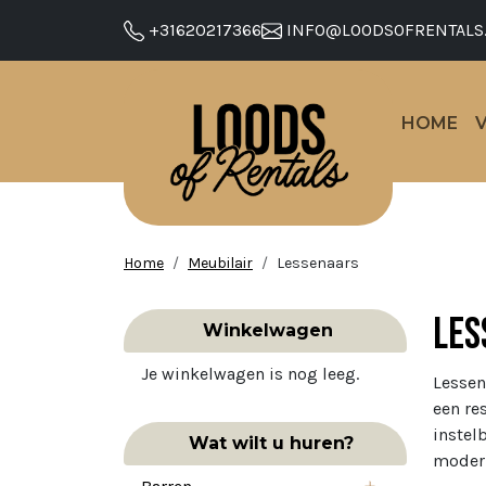
+31620217366
INFO@LOODSOFRENTALS
HOME
Home
Meubilair
Lessenaars
Les
Winkelwagen
Je winkelwagen is nog leeg.
Lessen
een re
instel
Wat wilt u huren?
modern