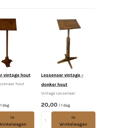
r vintage hout
Lessenaar vintage -
essenaar hout
donker hout
Vintage Lessenaar
20,00
 1 dag
/ 1 dag
In
In
Winkelwagen
Winkelwagen