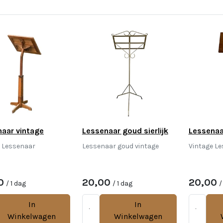
aar vintage
Lessenaar goud sierlijk
Lessenaa
e Lessenaar
Lessenaar goud vintage
Vintage L
0
20,00
20,00
/ 1 dag
/ 1 dag
/
In
In
Winkelwagen
Winkelwagen