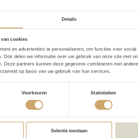
Details
 van cookies
ent en advertenties te personaliseren, om functies voor social
. Ook delen we informatie over uw gebruik van onze site met on
e. Deze partners kunnen deze gegevens combineren met andere i
naar donker hout
Lessenaar donker hout
Lessenaar
erzameld op basis van uw gebruik van hun services.
Deze lessenaar vind jouw
l
babs vast super tof!
ssenaar vind jouw
Voorkeuren
Statistieken
st super tof!
0
20,00
20,00
/ 1 dag
/ 1 dag
/
In
In
Winkelwagen
Winkelwagen
Selectie toestaan