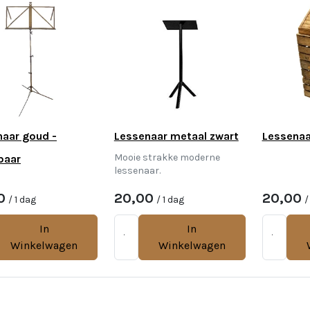
naar goud -
Lessenaar metaal zwart
Lessenaa
Mooie strakke moderne
baar
lessenaar.
0
20,00
20,00
/ 1 dag
/ 1 dag
/
In
In
Winkelwagen
Winkelwagen