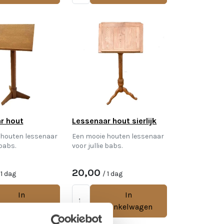
r hout
Lessenaar hout sierlijk
 houten lessenaar
Een mooie houten lessenaar
 babs.
voor jullie babs.
20,00
 1 dag
/ 1 dag
In
In
Winkelwagen
Winkelwagen