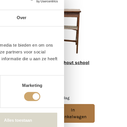
Over
 media te bieden en om ons
ze partners voor social
nformatie die u aan ze heeft
 hout/ ijzer
Lessenaar hout school
Marketing
20,00
 1 dag
/ 1 dag
In
In
Winkelwagen
Winkelwagen
Alles toestaan