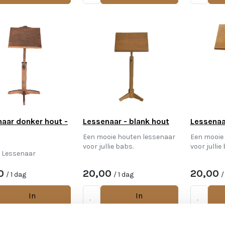
aar donker hout -
Lessenaar - blank hout
Lessenaa
Een mooie houten lessenaar
Een mooie
voor jullie babs.
voor jullie
e Lessenaar
0
20,00
20,00
/ 1 dag
/ 1 dag
/
In
In
Winkelwagen
Winkelwagen