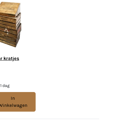
r kratjes
 1 dag
In
Winkelwagen