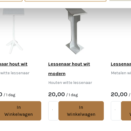
aar hout wit
Lessenaar hout wit
Lessenaa
witte lessenaar
Metalen wi
modern
Houten witte lessenaar
0
20,00
20,00
/ 1 dag
/ 1 dag
/
In
In
Winkelwagen
Winkelwagen