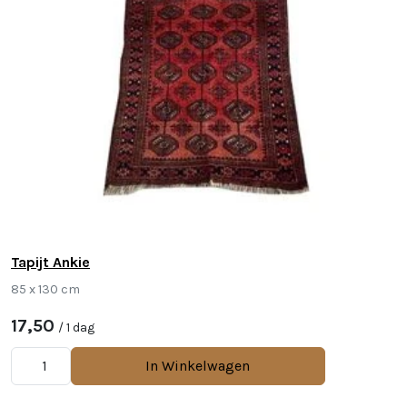
Tapijt Ankie
85 x 130 cm
17,50
/ 1 dag
In Winkelwagen