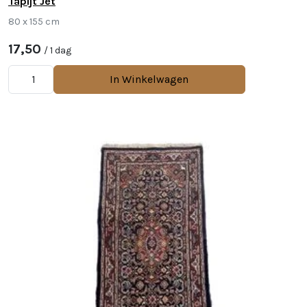
Tapijt Jet
80 x 155 cm
17,50
/ 1 dag
In Winkelwagen