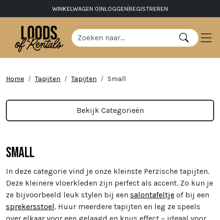
WINKELWAGEN
0
INLOGGEN
REGISTREREN
Home
Tapijten
Tapijten
Small
Bekijk Categorieën
Small
In deze categorie vind je onze kleinste Perzische tapijten.
Deze kleinere vloerkleden zijn perfect als accent. Zo kun je
ze bijvoorbeeld leuk stylen bij een
salontafeltje
of bij een
sprekersstoel
. Huur meerdere tapijten en leg ze speels
over elkaar voor een gelaagd en knus effect – ideaal voor