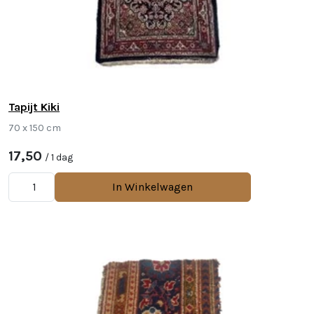
Tapijt Kiki
70 x 150 cm
17,50
/ 1 dag
In Winkelwagen