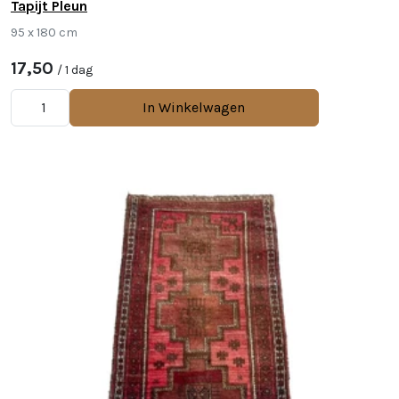
Tapijt Pleun
95 x 180 cm
17,50
/ 1 dag
In Winkelwagen