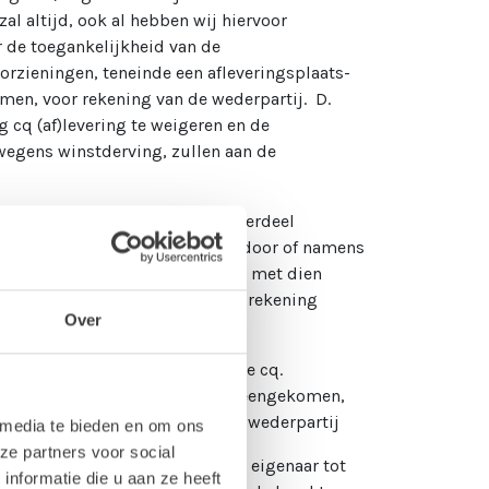
l altijd, ook al hebben wij hiervoor
 de toegankelijkheid van de
orzieningen, teneinde een afleveringsplaats-
men, voor rekening van de wederpartij. D.
g cq (af)levering te weigeren en de
egens winstderving, zullen aan de
 monteren en/of demonteren, onderdeel
t overeengekomen, uitsluitend door of namens
 van de gesloten overeenkomst, met dien
ij op basis van nacalculatie in rekening
Over
transportwegen van de verkochte cq.
t gekozen. B. Tenzij anders overeengekomen,
eizen altijd voor risico van de wederpartij
 media te bieden en om ons
ze partners voor social
 ons verkochte zaken blijven wij eigenaar tot
nformatie die u aan ze heeft