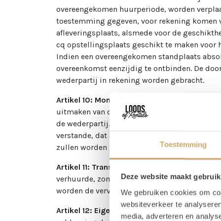
overeengekomen huurperiode, worden verplaatst
toestemming gegeven, voor rekening komen van
afleveringsplaats, alsmede voor de geschikthe
cq opstellingsplaats geschikt te maken voor 
Indien een overeengekomen standplaats absoluut
overeenkomst eenzijdig te ontbinden. De doo
wederpartij in rekening worden gebracht.
Artikel 10: Montage/demontage
A. Indien v
uitmaken van de totale huurperiode. B. Mont
de wederpartij. C. De aan een dergelijke mo
verstande, dat deze kosten geen deel uitmaken
Toestemming
zullen worden gebracht.
Artikel 11: Transport
A. Voorzover niet ander
Deze website maakt gebruik
verhuurde, zonder ervoor verantwoordelijk te
worden de vervoerskosten van het verkocht cq.
We gebruiken cookies om cont
websiteverkeer te analyseren
Artikel 12: Eigendomsvoorbehoud
A. Wij bli
media, adverteren en analys