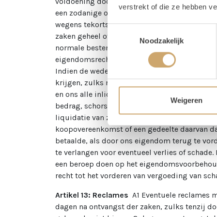
voldoening door de wederpartij van de tegenpr
verstrekt of die ze hebben v
een zodanige overeenkomst tevens ten behoeve
wegens tekortschieten in de nakoming van zod
Toestemmingsselectie
zaken geheel of gedeeltelijk aan derden te v
Noodzakelijk
normale bestemming der zaken. C. Ingeval van
eigendomsrecht van de nieuw ontstane zaak (z
Indien de wederpartij de door ons geleverde za
krijgen, zulks met alle daaraan verbonden re
en ons alle inlichtingen en gegevens verstrekt
Weigeren
bedrag, schorsing van betaling, surseance, aan
liquidatie van zaken van de wederpartij, zull
koopovereenkomst of een gedeelte daarvan dat
betaalde, als door ons eigendom terug te vo
te verlangen voor eventueel verlies of schade.
een beroep doen op het eigendomsvoorbehoud
recht tot het vorderen van vergoeding van sch
Artikel 13: Reclames
A1 Eventuele reclames m
dagen na ontvangst der zaken, zulks tenzij do