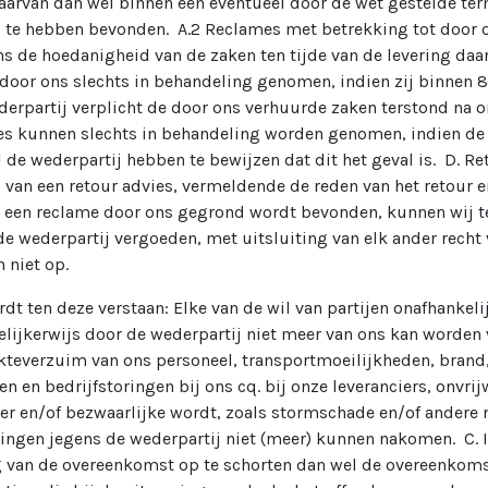
arvan dan wel binnen een eventueel door de wet gestelde term
 te hebben bevonden. A.2 Reclames met betrekking tot door o
s de hoedanigheid van de zaken ten tijde van de levering daa
oor ons slechts in behandeling genomen, indien zij binnen 8 d
wederpartij verplicht de door ons verhuurde zaken terstond na 
es kunnen slechts in behandeling worden genomen, indien de 
zal de wederpartij hebben te bewijzen dat dit het geval is. D. 
d van een retour advies, vermeldende de reden van het retour
en een reclame door ons gegrond wordt bevonden, kunnen wij 
 de wederpartij vergoeden, met uitsluiting van elk ander rech
n niet op.
dt ten deze verstaan: Elke van de wil van partijen onafhankel
jkerwijs door de wederpartij niet meer van ons kan worden v
teverzuim van ons personeel, transportmoeilijkheden, brand,
en en bedrijfstoringen bij ons cq. bij onze leveranciers, onvr
er en/of bezwaarlijke wordt, zoals stormschade en/of andere
tingen jegens de wederpartij niet (meer) kunnen nakomen. C. I
 van de overeenkomst op te schorten dan wel de overeenkomst 