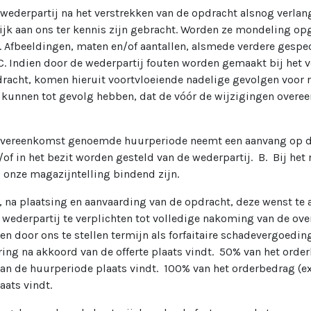
 wederpartij na het verstrekken van de opdracht alsnog verlan
ijk aan ons ter kennis zijn gebracht. Worden ze mondeling opg
. Afbeeldingen, maten en/of aantallen, alsmede verdere gespeci
 C. Indien door de wederpartij fouten worden gemaakt bij het
racht, komen hieruit voortvloeiende nadelige gevolgen voor 
, kunnen tot gevolg hebben, dat de vóór de wijzigingen overee
 overeenkomst genoemde huurperiode neemt een aanvang op d
 in het bezit worden gesteld van de wederpartij. B. Bij het r
, onze magazijntelling bindend zijn.
, na plaatsing en aanvaarding van de opdracht, deze wenst te
de wederpartij te verplichten tot volledige nakoming van de ov
n door ons te stellen termijn als forfaitaire schadevergoeding
ing na akkoord van de offerte plaats vindt. 50% van het orde
n de huurperiode plaats vindt. 100% van het orderbedrag (ex
aats vindt.