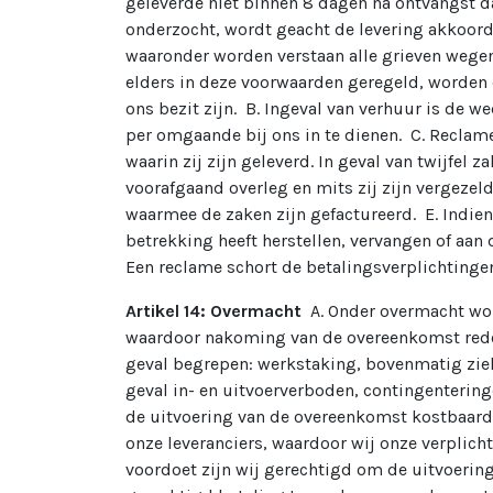
geleverde niet binnen 8 dagen na ontvangst da
onderzocht, wordt geacht de levering akkoord
waaronder worden verstaan alle grieven wegen
elders in deze voorwaarden geregeld, worden d
ons bezit zijn. B. Ingeval van verhuur is de 
per omgaande bij ons in te dienen. C. Reclam
waarin zij zijn geleverd. In geval van twijfel 
voorafgaand overleg en mits zij zijn vergezel
waarmee de zaken zijn gefactureerd. E. Indi
betrekking heeft herstellen, vervangen of aan
Een reclame schort de betalingsverplichtinge
Artikel 14: Overmacht
A. Onder overmacht wor
waardoor nakoming van de overeenkomst redeli
geval begrepen: werkstaking, bovenmatig ziek
geval in- en uitvoerverboden, contingentering
de uitvoering van de overeenkomst kostbaard
onze leveranciers, waardoor wij onze verplich
voordoet zijn wij gerechtigd om de uitvoering