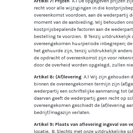
Artikel 7: Prijzen
A.1 De opgegeven prijzen zi
recht voor alle wijzigingen in die kostprijsbe
overeenkomst voordoen, aan de wederpartij do
moment van de aanbieding. Wij behouden ons h
kostprijsbepalende factoren aan de wederpart
bestelling te voorzien. B Tenzij uitdrukkelij
overeengekomen huurperiode inbegrepen; de 
het gehuurde zijn, tenzij uitdrukkelijk ander
de opdracht of overeenkomst zijn voor rekenin
door de overheid worden opgelegd, zullen nie
Artikel 8: (Af)levering
A.1 Wij zijn gehouden 
binnen de overeengekomen termijn zijn (af)ge
wederpartij een schriftelijke aanmaning tot (
daarvan geeft de wederpartij geen recht op s
overeengekomen geschiedt de (af)levering aan 
bedrijf/magazijn verlaten.
Artikel 9: Plaats van aflevering ingeval van 
locatie. B. Slechts met onze uitdrukkelijke 