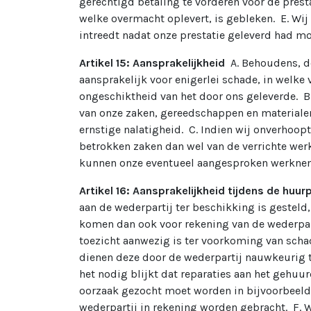
gerechtigd betaling te vorderen voor de prest
welke overmacht oplevert, is gebleken. E. Wi
intreedt nadat onze prestatie geleverd had mo
Artikel 15: Aansprakelijkheid
A. Behoudens, d
aansprakelijk voor enigerlei schade, in welke 
ongeschiktheid van het door ons geleverde. B. 
van onze zaken, gereedschappen en materialen,
ernstige nalatigheid. C. Indien wij onverhoop
betrokken zaken dan wel van de verrichte wer
kunnen onze eventueel aangesproken werknemer
Artikel 16: Aansprakelijkheid tijdens de huu
aan de wederpartij ter beschikking is gestel
komen dan ook voor rekening van de wederpart
toezicht aanwezig is ter voorkoming van scha
dienen deze door de wederpartij nauwkeurig t
het nodig blijkt dat reparaties aan het gehuu
oorzaak gezocht moet worden in bijvoorbeeld 
wederpartij in rekening worden gebracht. F. Wi