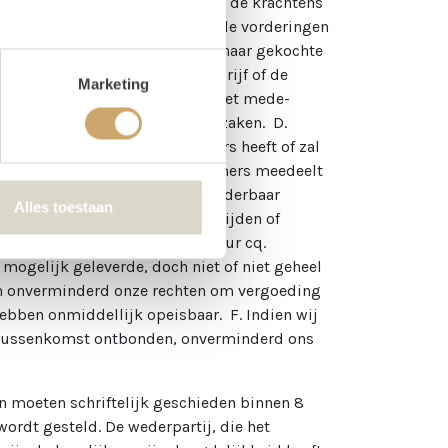
 of te leveren zaken of terzake de krachtens
n, alsmede tot voldoening van de vorderingen
betaling niet bevoegd de door haar gekochte
ereenkomstig haar normale bedrijf of de
Marketing
de wederpartij verkrijgen wij het mede-
s geleverde (oorspronkelijke) zaken. D.
ij tegenover haar eigen afnemers heeft of zal
tij de overdracht aan haar afnemers meedeelt
 van niet-betaling van een opvorderbaar
Alles toestaan
, onder curatele stelling, overlijden of
r rechtelijke tussenkomst de huur cq.
ogelijk geleverde, doch niet of niet geheel
och onverminderd onze rechten om vergoeding
 hebben onmiddellijk opeisbaar. F. Indien wij
 tussenkomst ontbonden, onverminderd ons
n moeten schriftelijk geschieden binnen 8
ordt gesteld. De wederpartij, die het