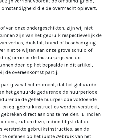
st zijn verricht voordat de omstandigheid,
e omstandigheid die de overmacht oplevert,
of van onze ondergeschikten, zijn wij niet
 kunnen zijn van het gebruik respectievelijk de
an verlies, diefstal, brand of beschadiging
r niet te wijten aan onze grove schuld of
oeding nimmer de factuurprijs van de
nnen doen op het bepaalde in dit artikel,
ij de overeenkomst partij.
erpartij vanaf het moment, dat het gehuurde
n aan het gehuurde gedurende de huurperiode
 gedurende de gehele huurperiode voldoende
 en cq. gebruikinstructies worden verstrekt,
gebreken direct aan ons te melden. E. Indien
r ons, zullen deze, indien blijkt dat de
 verstrekte gebruiksinstructies, aan de
 te oefenen op het juiste gebruik van het