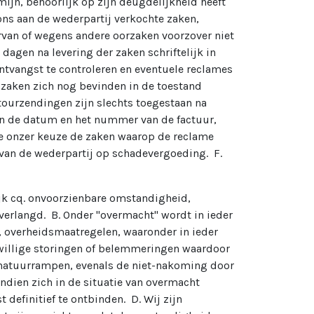
ijn, behoorlijk op zijn deugdelijkheid heeft
ns aan de wederpartij verkochte zaken,
rvan of wegens andere oorzaken voorzover niet
agen na levering der zaken schriftelijk in
ontvangst te controleren en eventuele reclames
zaken zich nog bevinden in de toestand
Retourzendingen zijn slechts toegestaan na
 en de datum en het nummer van de factuur,
te onzer keuze de zaken waarop de reclame
t van de wederpartij op schadevergoeding. F.
ijk cq. onvoorzienbare omstandigheid,
erlangd. B. Onder "overmacht" wordt in ieder
 overheidsmaatregelen, waaronder in ieder
ijwillige storingen of belemmeringen waardoor
 natuurrampen, evenals de niet-nakoming door
ndien zich in de situatie van overmacht
definitief te ontbinden. D. Wij zijn