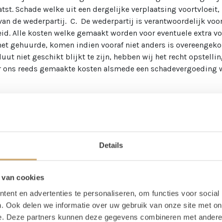
. Schade welke uit een dergelijke verplaatsing voortvloeit, za
 de wederpartij. C. De wederpartij is verantwoordelijk voor
id. Alle kosten welke gemaakt worden voor eventuele extra vo
het gehuurde, komen indien vooraf niet anders is overeengeko
 niet geschikt blijkt te zijn, hebben wij het recht opstellin
r ons reeds gemaakte kosten alsmede een schadevergoeding w
an toepassing, zal de tijd welke nodig is om een huurzaak te
age en demontage geschieden, tenzij schriftelijk anders word
ntage en/of demontage verbonden kosten zullen deel uitmaken
 van de eigenlijke huurprijs en afzonderlijk aan een wederpart
Details
s is overeengekomen, bepalen wij de transportmiddelen en de 
 van cookies
 zijn dat de snelste en/of de goedkoopste mogelijkheid word
 verhuurde aan de wederpartij in rekening gebracht. C. Zakenr
ent en advertenties te personaliseren, om functies voor social
. Ook delen we informatie over uw gebruik van onze site met on
jven eigenaar van alle door ons verhuurde zaken. Van alle door
e. Deze partners kunnen deze gegevens combineren met andere i