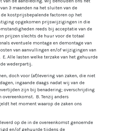
t van de aanbieding. Wij behouden ons het
e van 3 maanden na het sluiten van de
 de kostprijsbepalende factoren op het
stiging opgekomen prijswijzigingen in die
omstandigheden reeds bij acceptatie van de
n prijzen slechts de huur voor de totaal
venals eventuele montage en demontage van
Kosten van aanvullingen en/of wijzigingen van
 E. Alle lasten welke terzake van het gehuurde
 de wederpartij.
en, doch voor (af)levering van zaken, die niet
 dagen, ingaande daags nadat wij van de
vertijden zijn bij benadering; overschrijding
n overeenkomst. B. Tenzij anders
g geldt het moment waarop de zaken ons
eleverd op de in de overeenkomst genoemde
zigd en/of gehuurde tijdens de