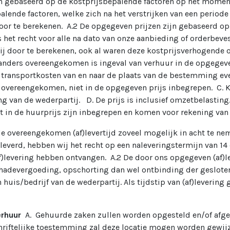
jn gebaseerd op de kostprijsbepalende factoren op het momen
palende factoren, welke zich na het verstrijken van een period
or te berekenen. A.2 De opgegeven prijzen zijn gebaseerd op
et recht voor alle na dato van onze aanbieding of orderbeve
ij door te berekenen, ook al waren deze kostprijsverhogende 
k anders overeengekomen is ingeval van verhuur in de opgegeve
transportkosten van en naar de plaats van de bestemming e
s overeengekomen, niet in de opgegeven prijs inbegrepen. C. 
g van de wederpartij. D. De prijs is inclusief omzetbelasting.
t in de huurprijs zijn inbegrepen en komen voor rekening van
de overeengekomen (af)levertijd zoveel mogelijk in acht te nem
leverd, hebben wij het recht op een naleveringstermijn van 14
af)levering hebben ontvangen. A.2 De door ons opgegeven (af)le
chadevergoeding, opschorting dan wel ontbinding der geslote
huis/bedrijf van de wederpartij. Als tijdstip van (af)leverin
verhuur
A. Gehuurde zaken zullen worden opgesteld en/of afg
schriftelijke toestemming zal deze locatie mogen worden gewij