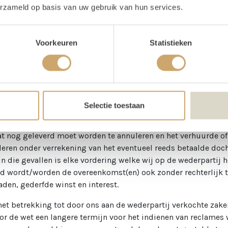
estatie terzake de door ons krachtens overeenkomst geleverde
erzameld op basis van uw gebruik van hun services.
 van de wederpartij verrichte of te verrichten werkzaamhede
anige overeenkomst. B. De wederpartij is voor de volledige 
erpanden of de eigendom daarvan over te dragen anders dan ov
Voorkeuren
Statistieken
 be-, verwerking of vermenging van het geleverde door of bij 
aken), c.q. de hoofdzaak en wel voor de waarde van de door on
ken vervreemdt, draagt zij ons reeds nu de rechten over die z
chten en/of zekerheden. Wij kunnen verlangen dat de wederpar
 die nodig zijn voor effectuering van onze rechten. E. Ingeval
Selectie toestaan
vraag van surseance, faillissement, aanvraag van faillissement
en wij het recht hebben om zonder ingebrekestelling en zonde
 nog geleverd moet worden te annuleren en het verhuurde of m
rderen onder verrekening van het eventueel reeds betaalde d
 In die gevallen is elke vordering welke wij op de wederpartij
 wordt/worden de overeenkomst(en) ook zonder rechterlijk
aden, gederfde winst en interest.
et betrekking tot door ons aan de wederpartij verkochte zake
or de wet een langere termijn voor het indienen van reclames w