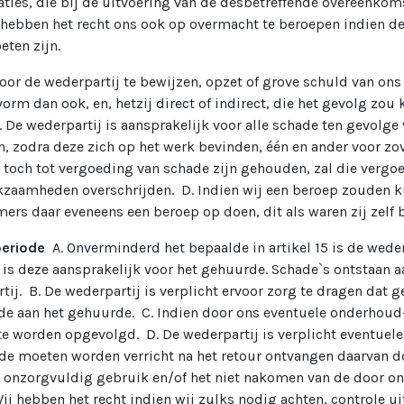
aties, die bij de uitvoering van de desbetreffende overeenkom
j hebben het recht ons ook op overmacht te beroepen indien d
eten zijn.
oor de wederpartij te bewijzen, opzet of grove schuld van ons 
vorm dan ook, en, hetzij direct of indirect, die het gevolg zou
De wederpartij is aansprakelijk voor alle schade ten gevolge v
 zodra deze zich op het werk bevinden, één en ander voor zove
t toch tot vergoeding van schade zijn gehouden, zal die verg
kzaamheden overschrijden. D. Indien wij een beroep zouden ku
s daar eveneens een beroep op doen, dit als waren zij zelf b
rperiode
A. Onverminderd het bepaalde in artikel 15 is de wed
d, is deze aansprakelijk voor het gehuurde. Schade`s ontstaa
ij. B. De wederpartij is verplicht ervoor zorg te dragen dat
de aan het gehuurde. C. Indien door ons eventuele onderhoud-
e worden opgevolgd. D. De wederpartij is verplicht eventuele 
rde moeten worden verricht na het retour ontvangen daarvan doo
onzorgvuldig gebruik en/of het niet nakomen van de door ons
j hebben het recht indien wij zulks nodig achten, controle uit