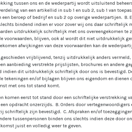
rekking tussen ons en de wederpartij wordt uitsluitend behee
erdeling van een artikellid in sub 1 en sub 2, sub 1 van toepas
an een beroep of bedrijf en sub 2 op overige wederpartijen. B
lechts bindend indien er voor zover wij ons daar schriftelijk
rden uitdrukkelijk schriftelijk met ons overeengekomen te zijn
 voorwaarden, blijven, ook al wordt dit niet uitdrukkelijk g
ngekomen afwijkingen van deze voorwaarden kan de wederparti
geschieden vrijblijvend, tenzij uitdrukkelijk anders vermeld,
j een aanbieding verstrekte prijslijsten, brochures en andere 
indien dit uitdrukkelijk schriftelijk door ons is bevestigd. D
 tekeningen en/of bijlagen blijven ons eigendom en dienen d
mst met ons tot stand komt.
 komen eerst tot stand door een schriftelijke verstrekking v
n een opdracht onzerzijds. B. Orders door vertegenwoordiger
ij schriftelijk zijn bevestigd. C. Afspraken en/of toezegging
dere tussenpersonen binden ons slechts indien deze door ons 
komst juist en volledig weer te geven.