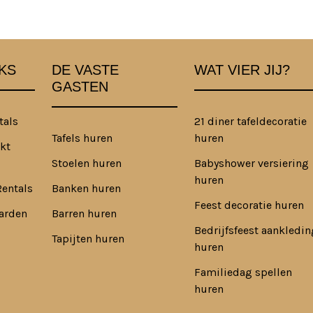
KS
DE VASTE
WAT VIER JIJ?
GASTEN
tals
21 diner tafeldecoratie
Tafels huren
huren
kt
Stoelen huren
Babyshower versiering
huren
Rentals
Banken huren
Feest decoratie huren
arden
Barren huren
Bedrijfsfeest aankledin
Tapijten huren
huren
Familiedag spellen
huren