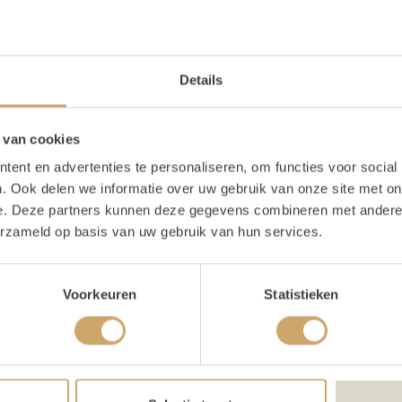
06 20 21 73 66 - ook per WhatsApp bereikbaar
(op werkdagen tussen 09:00 - 17:00)
Details
 van cookies
Route naar Loods of Rentals
ent en advertenties te personaliseren, om functies voor social
. Ook delen we informatie over uw gebruik van onze site met on
 het laatste stukje kan soms wat lastig zijn. Daarom hebben 
e. Deze partners kunnen deze gegevens combineren met andere i
helpen. Deze beschrijving bekijk je
hier
.
erzameld op basis van uw gebruik van hun services.
Bezoekadres: Ringkade 4 in Utrecht.
Voorkeuren
Statistieken
KVK 61579157 BTW NL8543.99.951B01
Loods of Rentals is onderdeel van Brisked Styled Weddings