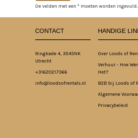
De velden met een * moeten worden ingevuld.
CONTACT
HANDIGE LIN
Ringkade 4, 3545NK
Over Loods of Ren
Utrecht
Verhuur - Hoe Wer
+31620217366
Het?
info@loodsofrentals.nl
B2B bij Loods of 
Algemene Voorwa
Privacybeleid