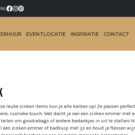
.NL
VERHUUR
EVENTLOCATIE
INSPIRATIE
CONTACT
k
ze leuke zinken items kun je alle kanten op! Ze passen perfec
oere, rustieke touch. Wat dacht je van een zinken emmer met 
 teilen om goodiebags of andere bedankjes in uit te stallen! N
ul een zinken emmer of badkuip met ijs en houd je flessen wij