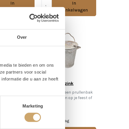
In
In
Winkelwagen
Winkelwagen
Over
 media te bieden en om ons
ze partners voor social
nformatie die u aan ze heeft
zink
Vuilnisbak zink
tje? Dat vraagt om
Vergeet niet een prullenbak
 zinken badkuip
neer te zetten op je feest of
ijs voor alle
event.
Marketing
10,00
 1 dag
/ 1 dag