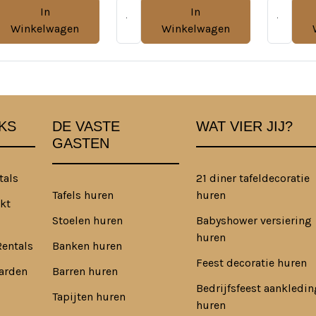
In
In
Winkelwagen
Winkelwagen
KS
DE VASTE
WAT VIER JIJ?
GASTEN
tals
21 diner tafeldecoratie
Tafels huren
huren
kt
Stoelen huren
Babyshower versiering
huren
Rentals
Banken huren
Feest decoratie huren
arden
Barren huren
Bedrijfsfeest aankledin
Tapijten huren
huren