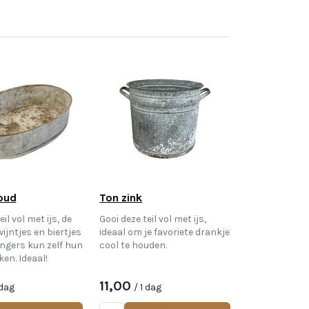
 oud
Ton zink
il vol met ijs, de
Gooi deze teil vol met ijs,
ijntjes en biertjes
ideaal om je favoriete drankje
ngers kun zelf hun
cool te houden.
en. Ideaal!
11,00
 dag
/ 1 dag