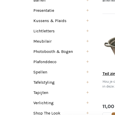
Barren
allerle
Presentatie
Kussens & Plaids
Lichtletters
Meubilair
Photobooth & Bogen
Plafonddeco
Spellen
Teil z
Hou je 
Tafelstyling
in deze 
Tapijten
Verlichting
11,00
Shop The Look