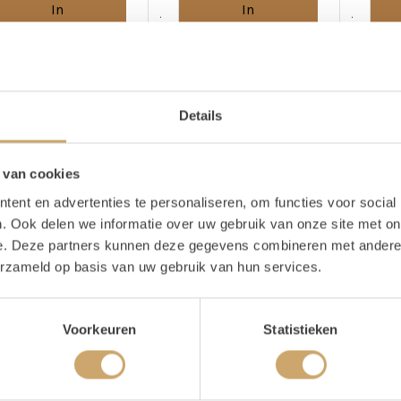
In
In
Winkelwagen
Winkelwagen
Details
 van cookies
ent en advertenties te personaliseren, om functies voor social
. Ook delen we informatie over uw gebruik van onze site met on
e. Deze partners kunnen deze gegevens combineren met andere i
 zink
Emmer zink
Badkuip 
erzameld op basis van uw gebruik van hun services.
eco: oude metalen
Mooie grote oude emmers;
Groot fees
handig als ice bucket
deze grote
gevuld met 
Voorkeuren
Statistieken
drankjes!
4,50
30,00
/ 1 dag
/ 1 dag
/