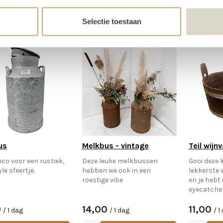
In
In
Winkelwagen
Winkelwagen
Selectie toestaan
us
Melkbus - vintage
Teil wijnv
eco voor een rustiek,
Deze leuke melkbussen
Gooi deze k
le sfeertje.
hebben we ook in een
lekkerste w
roestige vibe
en je hebt
eyecatcher
0
14,00
11,00
/ 1 dag
/ 1 dag
/ 1