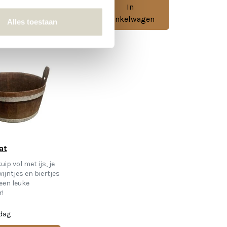
In
In
Winkelwagen
Winkelwagen
Alles toestaan
at
uip vol met ijs, je
ijntjes en biertjes
 een leuke
!
 dag