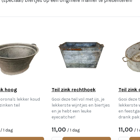
i (speciaal) biertjes op een originele manier te presenteren!
ink hoog
Teil zink rechthoek
Teil zink
corona's lekker koud
Gooi deze teil vol met ijs, je
Gooi deze te
zinken teil
lekkerste wijntjes en biertjes
lekkerste w
en je hebt een leuke
en feestga
eyecatcher!
drank pakk
11,00
11,00
/ 1 dag
/ 1 dag
/ 1