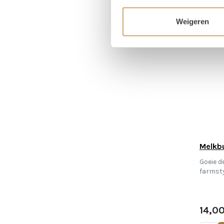
Weigeren
Melkb
Goeie d
farmsty
14,0