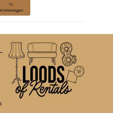
In
Winkelwagen
g