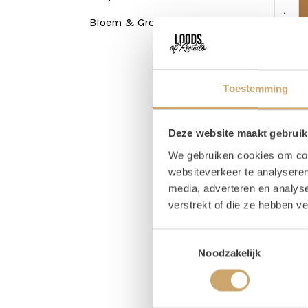
Bloem & Groen
Toestemming
Deze website maakt gebruik
We gebruiken cookies om cont
websiteverkeer te analyseren
media, adverteren en analys
Gieter
verstrekt of die ze hebben v
Leuke d
gieters
Toestemmingsselectie
Noodzakelijk
5,00