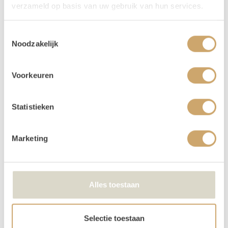
verzameld op basis van uw gebruik van hun services.
zetten, valt die gelijk lekker op!
Vragen
Toestemmingsselectie
Noodzakelijk
Heb je nog vragen over dit product? Dan kun je altijd
mailen naar
info@loodsofrentals.nl
.
Voorkeuren
Verhuur - Hoe werkt het? In het kort..
Onze prijzen zijn voor 3 dagen. De ophaaldag, de gebruiksdag en de
Statistieken
terugbreng dag.
Bij het bestellen: Voer alleen de dagen in waarop je het gebruikt. Trouw
Marketing
je op 25 april, voer dan 2 keer 25 april in. Duurt jouw event 3 dagen, vul
dan 25-27 april in.
Je kunt de items laten bezorgen of zelf in Utrecht komen ophalen.
De dag voor je event kun je de items ophalen of laten bezorgen. De dag
Alles toestaan
na je event mag het weer terugbrengen, of halen wij het voor je op! Valt
jouw bezorgdag/terugbreng dag in het weekend? Dan plannen we
daarom heen. Bijvoorbeeld: Jullie trouwen op zaterdag. De items
Selectie toestaan
worden dan op vrijdag bezorgd, en op maandag weer opgehaald. De