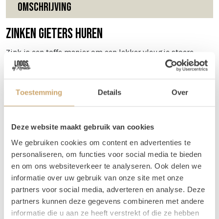
Omschrijving
Zinken gieters huren
Zink is een toffe manier om een lekker vleugje stoere
vintage toe te voegen aan jouw styling! Stop er een groot
bloemstuk, bos gipskruid of eucalyptus in, en je look is
compleet!
Toestemming
Details
Over
Afmetingen
Deze website maakt gebruik van cookies
We gebruiken cookies om content en advertenties te
Onze gieters zijn tussen de 16 en 26 cm hoog met een
personaliseren, om functies voor social media te bieden
diameter van +- 21 cm.
en om ons websiteverkeer te analyseren. Ook delen we
Tips
informatie over uw gebruik van onze site met onze
partners voor social media, adverteren en analyse. Deze
Om een gezellig hoekje te creëeren kun je de zinken gieter
partners kunnen deze gegevens combineren met andere
combineren met een
tapijtje
,
kratje
en wat
eucalyptus
of
informatie die u aan ze heeft verstrekt of die ze hebben
olijftakken! Je zou het zelfs bij je
welkomstbord
kunnen