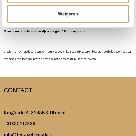
verhuurchauffeurs rijden niet op zaterdag of zondag en we zijn dan ook
Weigeren
niet in de loods aanwezig voor het ophalen of terugbrengen van de
spullen.
Meer lezen over hoe het in zijn werk gaat?
Dat lees je hier!
Disclaimer: Dit product is een verhuurproduct en kan gebruikssporen bevatten zoals krassen, deuken
of vlekken. We doen ons best de items zo netjes mogelijk bij je af te leveren.
CONTACT
Ringkade 4, 3545NK Utrecht
+31620217366
info@loodsofrentals.nl