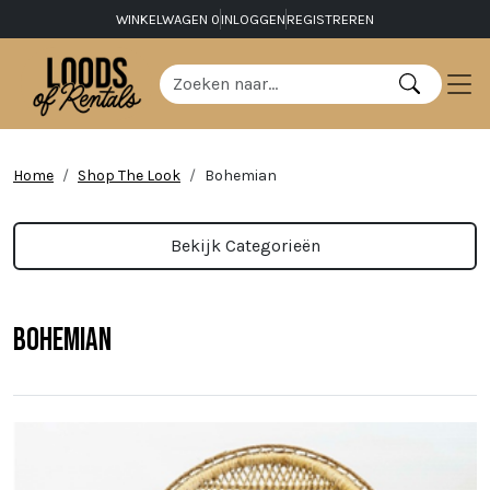
WINKELWAGEN
0
INLOGGEN
REGISTREREN
Home
Shop The Look
Bohemian
Bekijk Categorieën
Bohemian