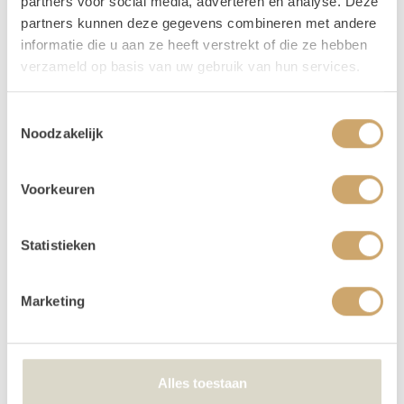
partners voor social media, adverteren en analyse. Deze
partners kunnen deze gegevens combineren met andere
informatie die u aan ze heeft verstrekt of die ze hebben
verzameld op basis van uw gebruik van hun services.
Toestemmingsselectie
Noodzakelijk
Tapijt jute 90cm gehaakt
Maak je styling compleet met een jute vloerkleed!
Voorkeuren
12,50
/ 1 dag
In Winkelwagen
Statistieken
Marketing
Alles toestaan