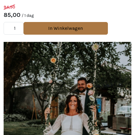
94,50
85,00
/ 1 dag
In Winkelwagen