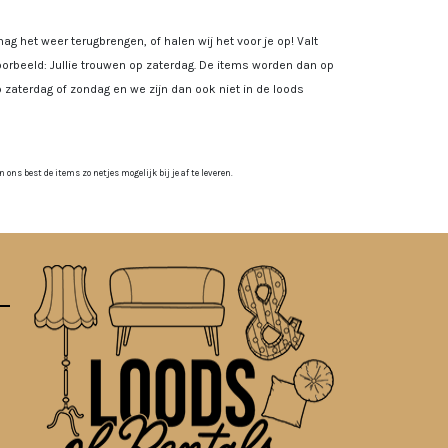
ag het weer terugbrengen, of halen wij het voor je op! Valt
rbeeld: Jullie trouwen op zaterdag. De items worden dan op
 zaterdag of zondag en we zijn dan ook niet in de loods
ns best de items zo netjes mogelijk bij je af te leveren.