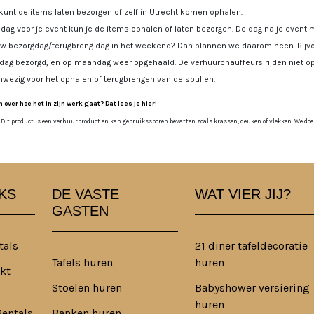
kunt de items laten bezorgen of zelf in Utrecht komen ophalen.
dag voor je event kun je de items ophalen of laten bezorgen. De dag na je event m
uw bezorgdag/terugbreng dag in het weekend? Dan plannen we daarom heen. Bijvoo
jdag bezorgd, en op maandag weer opgehaald. De verhuurchauffeurs rijden niet op
nwezig voor het ophalen of terugbrengen van de spullen.
 over hoe het in zijn werk gaat?
Dat lees je hier!
 Dit product is een verhuurproduct en kan gebruikssporen bevatten zoals krassen, deuken of vlekken. We doen o
KS
DE VASTE
WAT VIER JIJ?
GASTEN
tals
21 diner tafeldecoratie
Tafels huren
huren
kt
Stoelen huren
Babyshower versiering
huren
Rentals
Banken huren