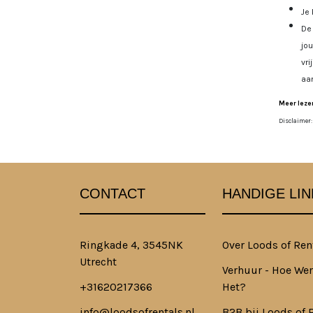
Je 
De 
jo
vri
aa
Meer lezen
Disclaimer:
CONTACT
HANDIGE LIN
Ringkade 4, 3545NK
Over Loods of Ren
Utrecht
Verhuur - Hoe Wer
+31620217366
Het?
info@loodsofrentals.nl
B2B bij Loods of 