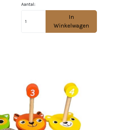
Aantal:
In
Winkelwagen