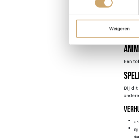
Weigeren
Om
Anim
Een tof
Spel
Bij di
andere
Verhu
Onz
Bij
dan