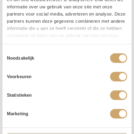
informatie over uw gebruik van onze site met onze
partners voor social media, adverteren en analyse. Deze
partners kunnen deze gegevens combineren met andere
informatie die u aan ze heeft verstrekt of die ze hebben
verzameld op basis van uw gebruik van hun services.
Toestemmingsselectie
Noodzakelijk
Voorkeuren
Borrelplank - rond
Serveer hierop jullie hapjes tijdens de borrel.
Statistieken
4,50
/ 1 dag
In Winkelwagen
Marketing