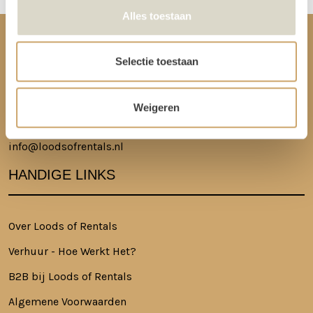
Alles toestaan
CONTACT
Selectie toestaan
Ringkade 4, 3545NK Utrecht
Weigeren
+31620217366
info@loodsofrentals.nl
HANDIGE LINKS
Over Loods of Rentals
Verhuur - Hoe Werkt Het?
B2B bij Loods of Rentals
Algemene Voorwaarden