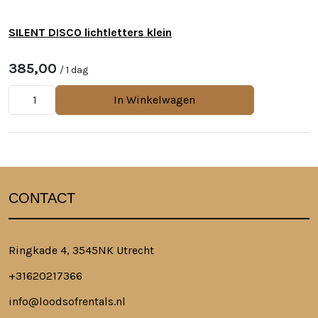
SILENT DISCO lichtletters klein
385,00
/ 1 dag
In Winkelwagen
CONTACT
Ringkade 4, 3545NK Utrecht
+31620217366
info@loodsofrentals.nl