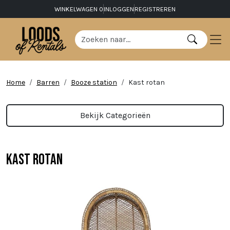
WINKELWAGEN
0
INLOGGEN
REGISTREREN
Home
Barren
Booze station
Kast rotan
Bekijk Categorieën
Kast rotan