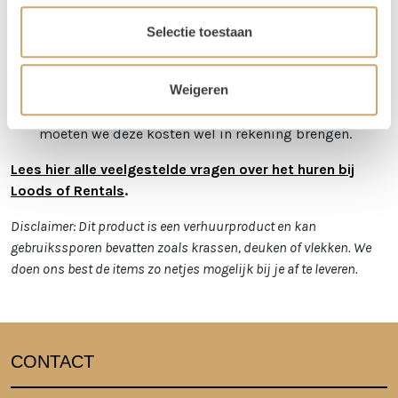
Selectie toestaan
We kunnen de order ook voor je bezorgen! Bij een
orderbedrag boven de €300 krijg je korting op de
transportkosten.
Weigeren
Is er iets beschadigd? Dat kan gebeuren. Helaas
moeten we deze kosten wel in rekening brengen.
Lees hier alle veelgestelde vragen over het huren bij
Loods of Rentals
.
Disclaimer: Dit product is een verhuurproduct en kan
gebruikssporen bevatten zoals krassen, deuken of vlekken. We
doen ons best de items zo netjes mogelijk bij je af te leveren.
CONTACT