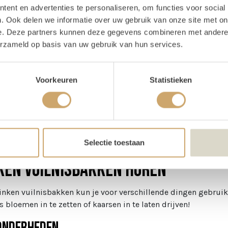
ent en advertenties te personaliseren, om functies voor social
oducteigenschappen
. Ook delen we informatie over uw gebruik van onze site met on
e. Deze partners kunnen deze gegevens combineren met andere i
erzameld op basis van uw gebruik van hun services.
ijn voorraad
3 stuks
te
48 cm
ter
37 cm
Voorkeuren
Statistieken
schrijving
Selectie toestaan
ken vuilnisbakken huren
inken vuilnisbakken kun je voor verschillende dingen gebruik
s bloemen in te zetten of kaarsen in te laten drijven!