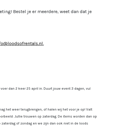
ing! Bestel je er meerdere, weet dan dat je
fo@loodsofrentals.nl
.
, voer dan 2 keer 25 april in. Duurt jouw event 3 dagen, vul
ag het weer terugbrengen, of halen wij het voor je op! Valt
rbeeld: Jullie trouwen op zaterdag. De items worden dan op
 zaterdag of zondag en we zijn dan ook niet in de loods