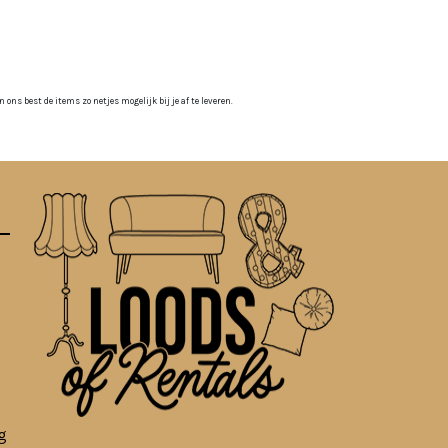
ns best de items zo netjes mogelijk bij je af te leveren.
g