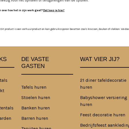
nwezig voor het ophalen of terugbrengen van de spullen.
 over hoe het in zijn werk gaat?
Dat lees je hier!
 Dit product is een verhuurproduct en kan gebruikssporen bevatten zoals krassen, deuken of vlekken. We doen o
KS
DE VASTE
WAT VIER JIJ?
GASTEN
tals
21 diner tafeldecoratie
Tafels huren
huren
kt
Stoelen huren
Babyshower versiering
huren
Rentals
Banken huren
Feest decoratie huren
arden
Barren huren
Bedrijfsfeest aankledin
Tapijten huren