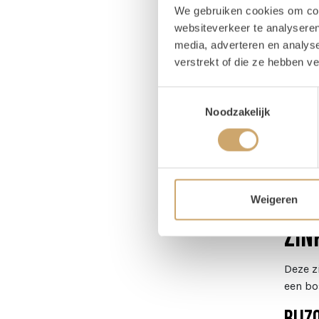
We gebruiken cookies om cont
Pr
websiteverkeer te analyseren
media, adverteren en analys
verstrekt of die ze hebben v
Magaz
Hoog
Toestemmingsselectie
Diame
Noodzakelijk
Om
Weigeren
Zin
Deze z
een bo