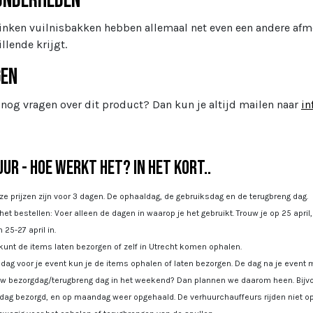
onderheden
inken vuilnisbakken hebben allemaal net even een andere afmet
llende krijgt.
gen
 nog vragen over dit product? Dan kun je altijd mailen naar
in
ur - Hoe werkt het? In het kort..
e prijzen zijn voor 3 dagen. De ophaaldag, de gebruiksdag en de terugbreng dag.
 het bestellen: Voer alleen de dagen in waarop je het gebruikt. Trouw je op 25 april
 25-27 april in.
kunt de items laten bezorgen of zelf in Utrecht komen ophalen.
dag voor je event kun je de items ophalen of laten bezorgen. De dag na je event m
uw bezorgdag/terugbreng dag in het weekend? Dan plannen we daarom heen. Bijvoo
jdag bezorgd, en op maandag weer opgehaald. De verhuurchauffeurs rijden niet op