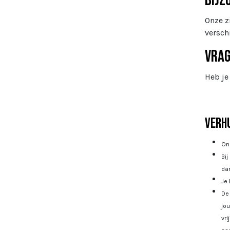
Bijz
Onze z
verschi
Vra
Heb je
Verhu
Onz
Bij
dan
Je 
De 
jo
vri