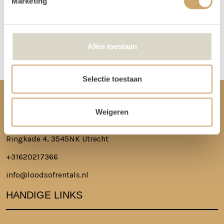
Marketing
Meer lezen over hoe het in zijn werk gaat?
Dat lees je hier!
Disclaimer: Dit product is een verhuurproduct en kan gebruikssporen bevatten zoals krassen, deuken
Alles toestaan
of vlekken. We doen ons best de items zo netjes mogelijk bij je af te leveren.
Selectie toestaan
CONTACT
Weigeren
Ringkade 4, 3545NK Utrecht
+31620217366
info@loodsofrentals.nl
HANDIGE LINKS