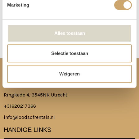
spullen.
Marketing
Meer lezen over hoe het in zijn werk gaat?
Dat lees je hier!
Alles toestaan
Disclaimer: Dit product is een verhuurproduct en kan gebruikssporen bevatten zoals krassen, deuken
of vlekken. We doen ons best de items zo netjes mogelijk bij je af te leveren.
Selectie toestaan
CONTACT
Weigeren
Ringkade 4, 3545NK Utrecht
+31620217366
info@loodsofrentals.nl
HANDIGE LINKS