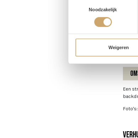
Toestemmingsselectie
Pr
Noodzakelijk
Breed
Hoog
Weigeren
Om
Een st
backd
Foto's
Verhu