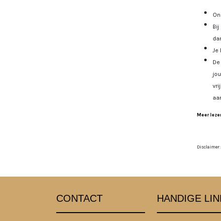
Onz
Bij
dan
Je 
De 
jo
vri
aa
Meer lezen
Disclaimer:
CONTACT
HANDIGE LIN