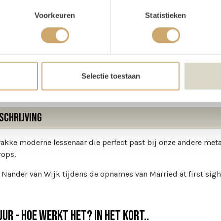
oducteigenschappen
Voorkeuren
Statistieken
te
45 cm
te
120 cm
Selectie toestaan
schrijving
rakke moderne lessenaar die perfect past bij onze andere met
rops.
: Nander van Wijk tijdens de opnames van Married at first sig
ur - Hoe werkt het? In het kort..