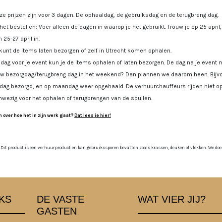
e prijzen zijn voor 3 dagen. De ophaaldag, de gebruiksdag en de terugbreng dag.
 het bestellen: Voer alleen de dagen in waarop je het gebruikt. Trouw je op 25 april
 25-27 april in.
kunt de items laten bezorgen of zelf in Utrecht komen ophalen.
dag voor je event kun je de items ophalen of laten bezorgen. De dag na je event m
uw bezorgdag/terugbreng dag in het weekend? Dan plannen we daarom heen. Bijvoo
jdag bezorgd, en op maandag weer opgehaald. De verhuurchauffeurs rijden niet op
nwezig voor het ophalen of terugbrengen van de spullen.
 over hoe het in zijn werk gaat?
Dat lees je hier!
 Dit product is een verhuurproduct en kan gebruikssporen bevatten zoals krassen, deuken of vlekken. We doen o
KS
DE VASTE
WAT VIER JIJ?
GASTEN