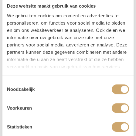
Omschrijving
Deze website maakt gebruik van cookies
We gebruiken cookies om content en advertenties te
Deze lessenaar vind jouw babs vast super tof!
personaliseren, om functies voor social media te bieden
en om ons websiteverkeer te analyseren. Ook delen we
informatie over uw gebruik van onze site met onze
Verhuur - Hoe werkt het? In het kort..
partners voor social media, adverteren en analyse. Deze
partners kunnen deze gegevens combineren met andere
Onze prijzen zijn voor 3 dagen. De ophaaldag, de gebruiksdag en de
informatie die u aan ze heeft verstrekt of die ze hebben
terugbreng dag.
verzameld op basis van uw gebruik van hun services.
Bij het bestellen: Voer alleen de dagen in waarop je het gebruikt. Trouw
je op 25 april, voer dan 2 keer 25 april in. Duurt jouw event 3 dagen, vul
dan 25-27 april in.
Toestemmingsselectie
Noodzakelijk
Je kunt de items laten bezorgen of zelf in Utrecht komen ophalen.
De dag voor je event kun je de items ophalen of laten bezorgen. De dag
na je event mag het weer terugbrengen, of halen wij het voor je op! Valt
Voorkeuren
jouw bezorgdag/terugbreng dag in het weekend? Dan plannen we
daarom heen. Bijvoorbeeld: Jullie trouwen op zaterdag. De items
worden dan op vrijdag bezorgd, en op maandag weer opgehaald. De
Statistieken
verhuurchauffeurs rijden niet op zaterdag of zondag en we zijn dan ook