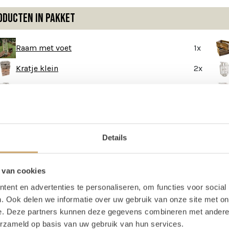
oducten in pakket
Raam met voet
1x
Kratje klein
2x
Lantaarn wit sierlijk
1x
Details
schrijving
 van cookies
m deco - set
ent en advertenties te personaliseren, om functies voor social
. Ook delen we informatie over uw gebruik van onze site met on
ffe setje kun je neerzetten als welkom of zet het in een leuk h
e. Deze partners kunnen deze gegevens combineren met andere i
ken als time table van je dag of schrijf het menu van jullie din
erzameld op basis van uw gebruik van hun services.