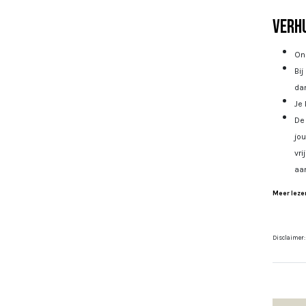
Verhu
Onz
Bij
dan
Je 
De 
jo
vri
aa
Meer lezen
Disclaimer: