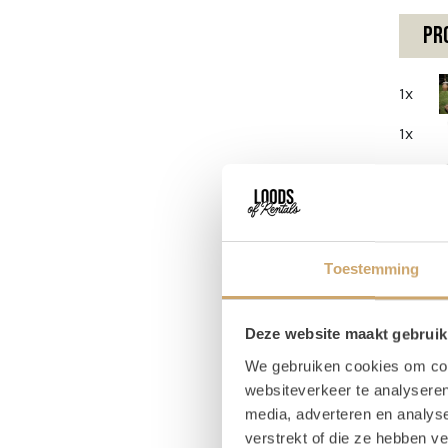
Pr
1x
1x
2x
Toestemming
Om
Deze website maakt gebruik
Raa
We gebruiken cookies om cont
websiteverkeer te analyseren
Dit to
media, adverteren en analys
gebrui
verstrekt of die ze hebben v