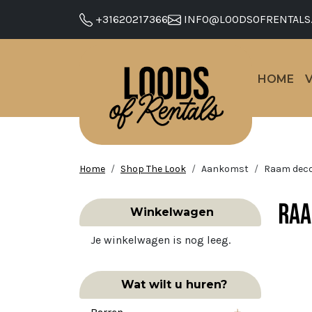
+31620217366
INFO@LOODSOFRENTALS
HOME
Home
Shop The Look
Aankomst
Raam deco
Raa
Winkelwagen
Je winkelwagen is nog leeg.
Wat wilt u huren?