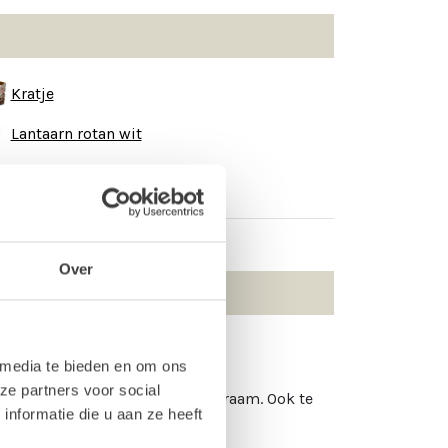
Kratje
Lantaarn rotan wit
Lantaarn wit middel
Over
 media te bieden en om ons
ze partners voor social
oekje met een toffe quote op het raam. Ook te
nformatie die u aan ze heeft
er op.