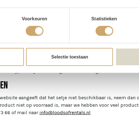
: Wil je graag dat wij het raam voor je beschrijven? Klik dan al
otities.
Voorkeuren
Statistieken
losse items: €66,00
js: €60,00
Selectie toestaan
r eucalyptus bij om het nog met wat extra groen aan te klede
gen
 website aangeeft dat het setje niet beschikbaar is, neem dan 
product niet op voorraad is, maar we hebben voor veel producte
73 66 of mail naar
info@loodsofrentals.nl