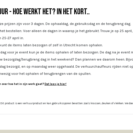
ur - Hoe werkt het? In het kort..
e prijzen zijn voor 3 dagen. De ophaaldag, de gebruiksdag en de terugbreng dag.
 het bestellen: Voer alleen de dagen in waarop je het gebruikt. Trouw je op 25 april
 25-27 april in.
kunt de items laten bezorgen of zelf in Utrecht komen ophalen.
dag voor je event kun je de items ophalen of laten bezorgen. De dag na je event m
uw bezorgdag/terugbreng dag in het weekend? Dan plannen we daarom heen. Bijvoo
jdag bezorgd, en op maandag weer opgehaald. De verhuurchauffeurs rijden niet op
nwezig voor het ophalen of terugbrengen van de spullen.
 over hoe het in zijn werk gaat?
Dat lees je hier!
 Dit product is een verhuurproduct en kan gebruikssporen bevatten zoals krassen, deuken of vlekken. We doen o