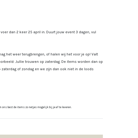
, voer dan 2 keer 25 april in. Duurt jouw event 3 dagen, vul
ag het weer terugbrengen, of halen wij het voor je op! Valt
rbeeld: Jullie trouwen op zaterdag. De items worden dan op
 zaterdag of zondag en we zijn dan ook niet in de loods
ns best de items zo netjes mogelijk bij je af te leveren.