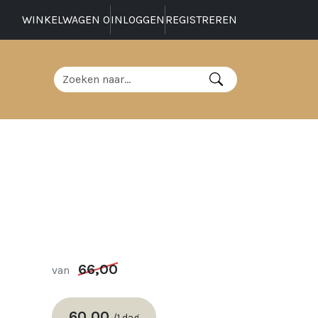
WINKELWAGEN
0
INLOGGEN
REGISTREREN
66,00
van
60,00
/
1 dag