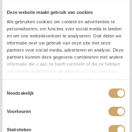
Omschrijving
Deze website maakt gebruik van cookies
Echte oude houten kratjes kun je voor heel veel dingen
We gebruiken cookies om content en advertenties te
gebruiken! Zet ze op je buffettafel voor wat hoogte
personaliseren, om functies voor social media te bieden
verschil en een fijne rustieke sfeer, of presenteer je
en om ons websiteverkeer te analyseren. Ook delen we
bedankjes er in!
informatie over uw gebruik van onze site met onze
partners voor social media, adverteren en analyse. Deze
Verhuur - Hoe werkt het? In het kort..
partners kunnen deze gegevens combineren met andere
informatie die u aan ze heeft verstrekt of die ze hebben
Onze prijzen zijn voor 3 dagen. De ophaaldag, de gebruiksdag en de
verzameld op basis van uw gebruik van hun services.
terugbreng dag.
Bij het bestellen: Voer alleen de dagen in waarop je het gebruikt. Trouw
je op 25 april, voer dan 2 keer 25 april in. Duurt jouw event 3 dagen, vul
Toestemmingsselectie
dan 25-27 april in.
Noodzakelijk
Je kunt de items laten bezorgen of zelf in Utrecht komen ophalen.
De dag voor je event kun je de items ophalen of laten bezorgen. De dag
Voorkeuren
na je event mag het weer terugbrengen, of halen wij het voor je op! Valt
jouw bezorgdag/terugbreng dag in het weekend? Dan plannen we
daarom heen. Bijvoorbeeld: Jullie trouwen op zaterdag. De items
Statistieken