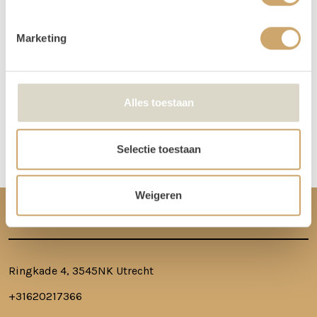
worden dan op vrijdag bezorgd, en op maandag weer opgehaald. De
verhuurchauffeurs rijden niet op zaterdag of zondag en we zijn dan ook
Marketing
niet in de loods aanwezig voor het ophalen of terugbrengen van de
spullen.
Meer lezen over hoe het in zijn werk gaat?
Dat lees je hier!
Alles toestaan
Disclaimer: Dit product is een verhuurproduct en kan gebruikssporen bevatten zoals krassen, deuken
of vlekken. We doen ons best de items zo netjes mogelijk bij je af te leveren.
Selectie toestaan
Weigeren
CONTACT
Ringkade 4, 3545NK Utrecht
+31620217366