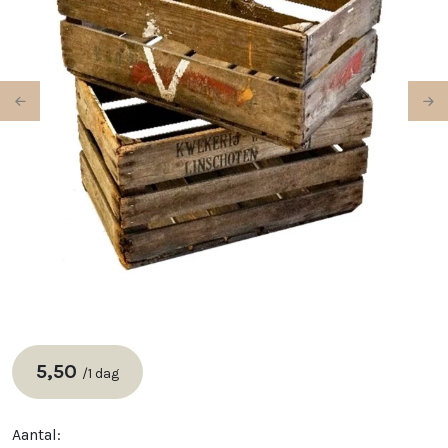
Previous
Ne
5,50
/
1 dag
Aantal: