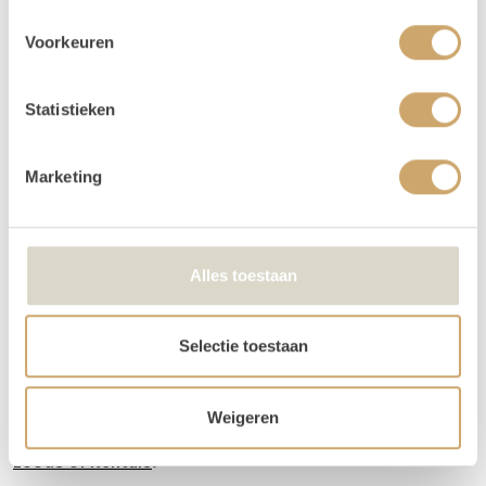
en met maandag. Kies bij het reserveren dus alleen de
gebruiksdag. Dus huur je op 26 april, kies dan van 26
Voorkeuren
april t/m 26 april. De andere dagen krijg je van ons
cadeau!
Statistieken
Betalen kan via iDeal of op factuur. Je boeking is
echter pas definitief na betaling.
Marketing
Je kunt de items laten bezorgen of zelf in Utrecht
komen ophalen.
We kunnen de order ook voor je bezorgen! Bij een
Alles toestaan
orderbedrag boven de €300 krijg je korting op de
transportkosten.
Selectie toestaan
Is er iets beschadigd? Dat kan gebeuren. Helaas
moeten we deze kosten wel in rekening brengen.
Weigeren
Lees hier alle veelgestelde vragen over het huren bij
Loods of Rentals
.