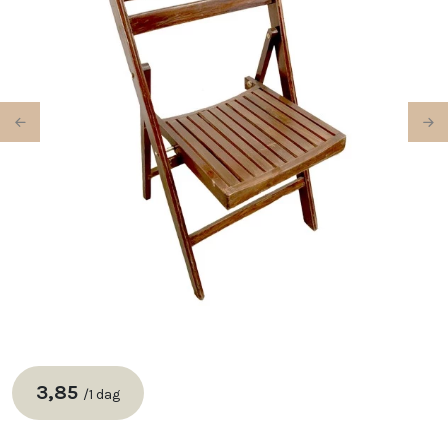
Previous
Ne
3,85
/
1 dag