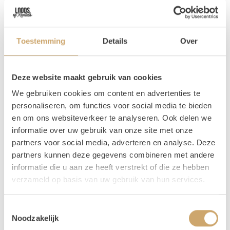
anders. Dit zorgt voor een mooie, vintage look!
Tips
Toestemming
Details
Over
Ga je liever voor een lichte look? Check dan ook eens onze
licht houten klapstoelen
! Liever strak en minimalistisch?
Dan komen onze
witte klapstoelen
wellicht van pas!
Deze website maakt gebruik van cookies
Vragen
We gebruiken cookies om content en advertenties te
personaliseren, om functies voor social media te bieden
Mocht je vragen hebben over dit product, dan kun je ons
en om ons websiteverkeer te analyseren. Ook delen we
altijd een berichtje of e-mail sturen. Je kunt ons bereiken
informatie over uw gebruik van onze site met onze
op 06 20 21 73 66 of mail naar
info@loodsofrentals.nl
. We
partners voor social media, adverteren en analyse. Deze
adviseren je graag!
partners kunnen deze gegevens combineren met andere
Verhuur - Hoe werkt het?
informatie die u aan ze heeft verstrekt of die ze hebben
verzameld op basis van uw gebruik van hun services.
Al onze verhuur items huur je voor
3 dagen, voor de
prijs van 1!
Zo krijg je lekker de tijd om op en af te
Toestemmingsselectie
bouwen. Huur je op een weekend dag (vrijdag,
Noodzakelijk
zaterdag of zondag) dan loopt jouw huurperiode tot