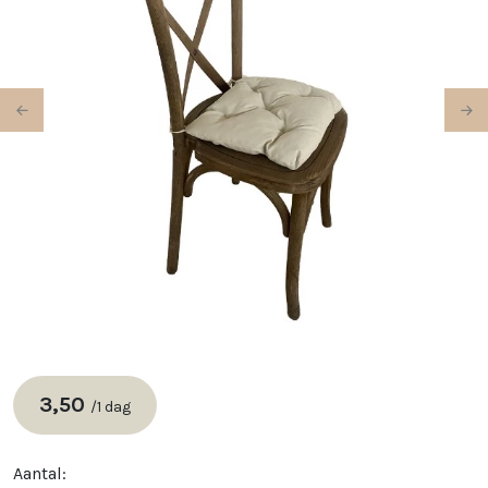
Previous
Ne
3,50
/
1 dag
Aantal: