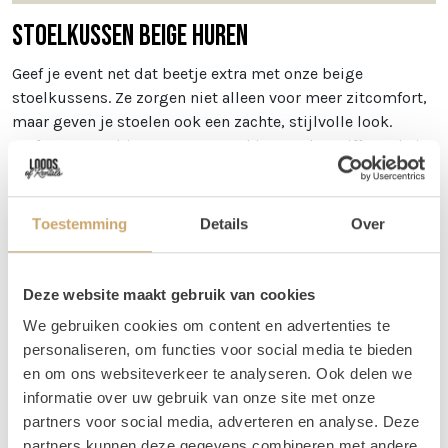
Stoelkussen beige huren
Geef je event net dat beetje extra met onze beige
stoelkussens. Ze zorgen niet alleen voor meer zitcomfort,
maar geven je stoelen ook een zachte, stijlvolle look.
Perfect te combineren met onze klapstoelen, Tiffany chairs
of crossback stoelen.
Dankzij de koordjes aan de zijkanten maak je ze stevig
Toestemming
Details
Over
vast, zodat ze netjes op hun plek blijven – zelfs als het
feestje flink losgaat. Subtiel van kleur, groots in effect!
Deze website maakt gebruik van cookies
Afmetingen
We gebruiken cookies om content en advertenties te
De kussens zijn 32 x 36 cm.
personaliseren, om functies voor social media te bieden
Vragen
en om ons websiteverkeer te analyseren. Ook delen we
informatie over uw gebruik van onze site met onze
Mocht je vragen hebben over dit product, dan kun je ons
partners voor social media, adverteren en analyse. Deze
altijd een berichtje of e-mail sturen. Je kunt ons bereiken
partners kunnen deze gegevens combineren met andere