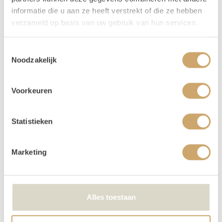
op 06 20 21 73 66 of mail naar
info@loodsofrentals.nl
. We
informatie die u aan ze heeft verstrekt of die ze hebben
adviseren je graag!
verzameld op basis van uw gebruik van hun services.
Verhuur - Hoe werkt het?
Toestemmingsselectie
Al onze verhuur items huur je voor
3 dagen, voor de
Noodzakelijk
prijs van 1!
Zo krijg je lekker de tijd om op en af te
bouwen. Huur je op een weekend dag (vrijdag,
zaterdag of zondag) dan loopt jouw huurperiode tot
Voorkeuren
en met maandag. Kies bij het reserveren dus alleen de
gebruiksdag. Dus huur je op 26 april, kies dan van 26
Statistieken
april t/m 26 april. De andere dagen krijg je van ons
cadeau!
Marketing
Betalen kan via iDeal of op factuur. Je boeking is
echter pas definitief na betaling.
Je kunt de items laten bezorgen of zelf in Utrecht
Alles toestaan
komen ophalen.
We kunnen de order ook voor je bezorgen! Bij een