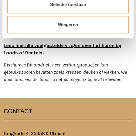
Selectie toestaan
orderbedrag boven de €300 krijg je korting op de
transportkosten.
Weigeren
Is er iets beschadigd? Dat kan gebeuren. Helaas
moeten we deze kosten wel in rekening brengen.
Lees hier alle veelgestelde vragen over het huren bij
Loods of Rentals
.
Disclaimer: Dit product is een verhuurproduct en kan
gebruikssporen bevatten zoals krassen, deuken of vlekken. We
doen ons best de items zo netjes mogelijk bij je af te leveren.
CONTACT
Ringkade 4, 3545NK Utrecht