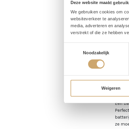
Deze website maakt gebruik
Pr
We gebruiken cookies om cont
websiteverkeer te analyseren
media, adverteren en analys
1x
verstrekt of die ze hebben v
1x
Toestemmingsselectie
Noodzakelijk
Om
Hou
Weigeren
Een ba
Perfect
batter
ze moe