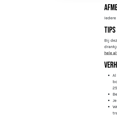
Afme
Iedere
Tips
Bij de
drankj
hele a
Verh
Al
bo
25
Be
Je
We
tr