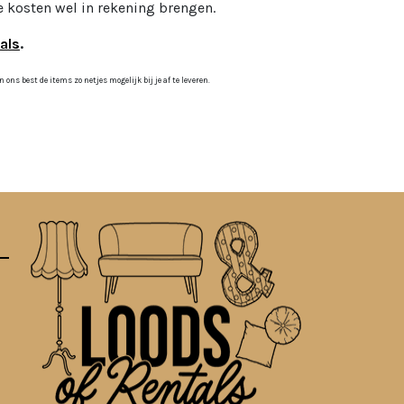
 kosten wel in rekening brengen.
als
.
ns best de items zo netjes mogelijk bij je af te leveren.