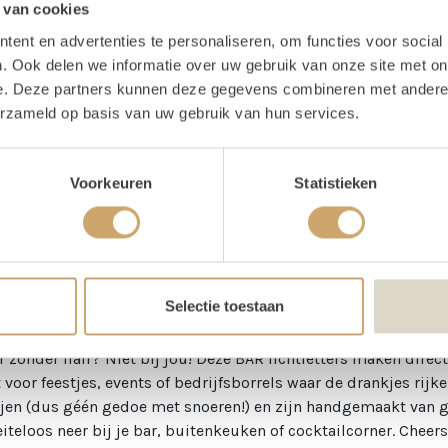
 van cookies
oducten in pakket
ent en advertenties te personaliseren, om functies voor social
. Ook delen we informatie over uw gebruik van onze site met on
e. Deze partners kunnen deze gegevens combineren met andere i
Lichtletter B
1x
erzameld op basis van uw gebruik van hun services.
Lichtletter R
Voorkeuren
Statistieken
schrijving
ten Lichtletters BAR huren
Selectie toestaan
r zonder flair? Niet bij jou! Deze BAR lichtletters maken direct
 voor feestjes, events of bedrijfsborrels waar de drankjes rijke
ijen (dus géén gedoe met snoeren!) en zijn handgemaakt van ge
iteloos neer bij je bar, buitenkeuken of cocktailcorner. Cheers 