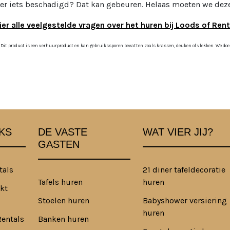
 er iets beschadigd? Dat kan gebeuren. Helaas moeten we deze
ier alle veelgestelde vragen over het huren bij Loods of Rent
 Dit product is een verhuurproduct en kan gebruikssporen bevatten zoals krassen, deuken of vlekken. We doen o
KS
DE VASTE
WAT VIER JIJ?
GASTEN
tals
21 diner tafeldecoratie
Tafels huren
huren
kt
Stoelen huren
Babyshower versiering
huren
Rentals
Banken huren