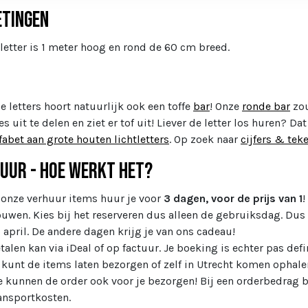
tingen
 letter is 1 meter hoog en rond de 60 cm breed.
ze letters hoort natuurlijk ook een toffe
bar
! Onze
ronde bar
zou
es uit te delen en ziet er tof uit! Liever de letter los huren? 
lfabet aan grote houten lichtletters
. Op zoek naar
cijfers & tek
uur - Hoe werkt het?
 onze verhuur items huur je voor
3 dagen, voor de prijs van 1
!
uwen. Kies bij het reserveren dus alleen de gebruiksdag. Dus h
 april. De andere dagen krijg je van ons cadeau!
talen kan via iDeal of op factuur. Je boeking is echter pas defin
 kunt de items laten bezorgen of zelf in Utrecht komen ophale
 kunnen de order ook voor je bezorgen! Bij een orderbedrag b
ansportkosten.