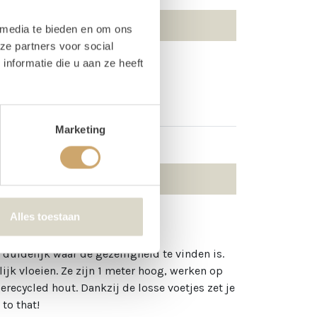
 media te bieden en om ons
ze partners voor social
nformatie die u aan ze heeft
Lichtletter A
Marketing
Alles toestaan
 duidelijk waar de gezelligheid te vinden is.
lijk vloeien. Ze zijn 1 meter hoog, werken op
recycled hout. Dankzij de losse voetjes zet je
to that!