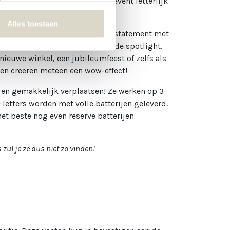
e voor gaaf effect, waardoor je event letterlijk
Alles toestaan
staan overal geweldig. Maak een statement met
 zoals de "BDAY" of "BABY" in de spotlight.
nieuwe winkel, een jubileumfeest of zelfs als
e en creëren meteen een wow-effect!
en en gemakkelijk verplaatsen! Ze werken op 3
 letters worden met volle batterijen geleverd.
et beste nog even reserve batterijen
 zul je ze dus niet zo vinden!