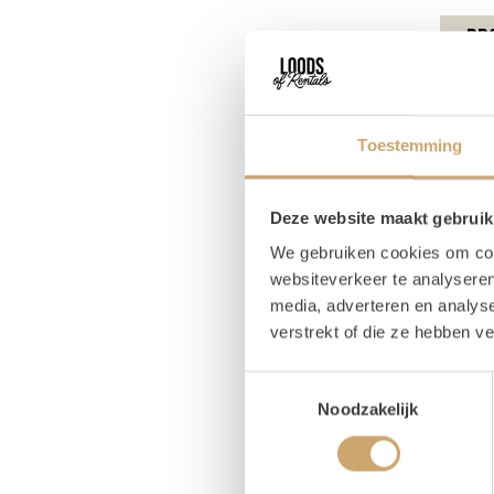
Pr
Magaz
Breed
Toestemming
Hoog
Deze website maakt gebruik
We gebruiken cookies om cont
websiteverkeer te analyseren
Om
media, adverteren en analys
verstrekt of die ze hebben v
Hou
Toestemmingsselectie
Noodzakelijk
Wij zi
evenem
voegen