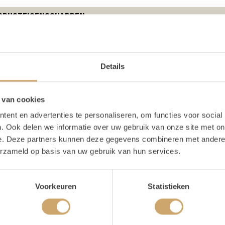
oducteigenschappen
ijn voorraad
4 stuks
te
60 cm
Details
te
100 cm
 van cookies
ent en advertenties te personaliseren, om functies voor social
. Ook delen we informatie over uw gebruik van onze site met on
schrijving
e. Deze partners kunnen deze gegevens combineren met andere i
erzameld op basis van uw gebruik van hun services.
ten Lichtletter B
Voorkeuren
Statistieken
jn dol op lichtletters, en jullie ook! Deze houten lichtletters 
enten. Ze geven je 21 diner dat tof fotomoment, brengen vroli
 een groots effect toe aan een verjaardagsfeest. Waarvoor je o