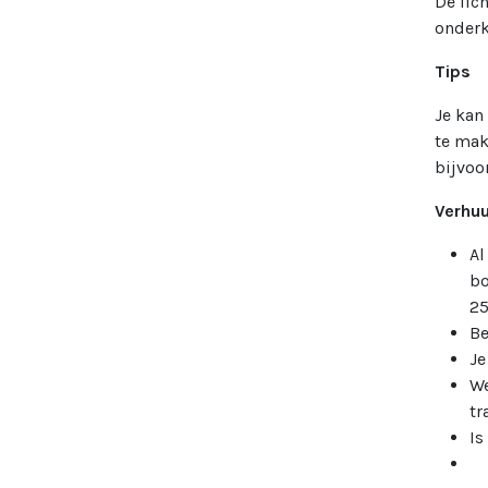
De lic
onderk
Tips
Je kan
te mak
bijvoo
Verhuu
Al
bo
25
Be
Je
We
tr
Is