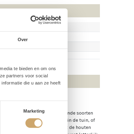
Over
 media te bieden en om ons
ze partners voor social
nformatie die u aan ze heeft
Marketing
zijn een must-have voor verschillende soorten
jkheid tijdens een babyshower in de tuin, of
ok een event of feest organiseert de houten