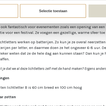
tters passen bij elke gelegenheid en stijl. In de avond zorgen z
urlijk straalt.
Selectie toestaan
 entree tot de photobooth en de dansvloer, deze lichtletters 
n als "LOVE", "DANCE", of "PARTY" of zet belangrijke momenten
n ook fantastisch voor evenementen zoals een opening van een 
tie voor een festival. Ze voegen een gezellige, warme sfeer to
ichtletters werken op batterijen. Zo kun je ze overal neerzett
terijen per letter, en daarmee doen ze het ongeveer 6-8 uur. De
 zeker weten dat ze de hele dag aan kunnen staan? Dan kun je h
affen.
st je dat we al deze lichtletters zelf met de hand maken? Ergens anders
ingen
ten lichtletter B is 60 cm breed en 100 cm hoog
aar zetten