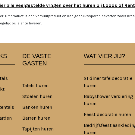
ier alle veelgestelde vragen over het huren bij Loods of Rent
er: Dit product is een verhuurproduct en kan gebruikssporen bevatten zoals kra
gelijk bij je af te leveren.
KS
DE VASTE
WAT VIER JIJ?
GASTEN
tals
21 diner tafeldecoratie
Tafels huren
huren
kt
Stoelen huren
Babyshower versiering
huren
Rentals
Banken huren
Feest decoratie huren
arden
Barren huren
Bedrijfsfeest aankledin
Tapijten huren
huren