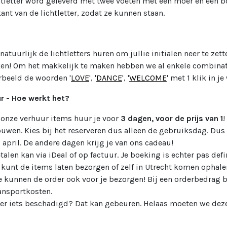
htletter word geleverd met twee voeten met een moer en een b
ant van de lichtletter, zodat ze kunnen staan.
 natuurlijk de lichtletters huren om jullie initialen neer te ze
en! Om het makkelijk te maken hebben we al enkele combinat
rbeeld de woorden '
LOVE
', '
DANCE
', '
WELCOME
' met 1 klik in 
r - Hoe werkt het?
 onze verhuur items huur je voor
3 dagen, voor de prijs van 1
!
uwen. Kies bij het reserveren dus alleen de gebruiksdag. Dus h
 april. De andere dagen krijg je van ons cadeau!
talen kan via iDeal of op factuur. Je boeking is echter pas defin
 kunt de items laten bezorgen of zelf in Utrecht komen ophale
 kunnen de order ook voor je bezorgen! Bij een orderbedrag b
ansportkosten.
 er iets beschadigd? Dat kan gebeuren. Helaas moeten we deze