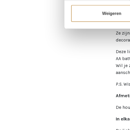
lichtle
en figu
Weigeren
Van de
woorde
Ze zij
decora
Deze l
AA bat
Wil je
aansch
P.S. Wi
Afmet
De hou
In elk