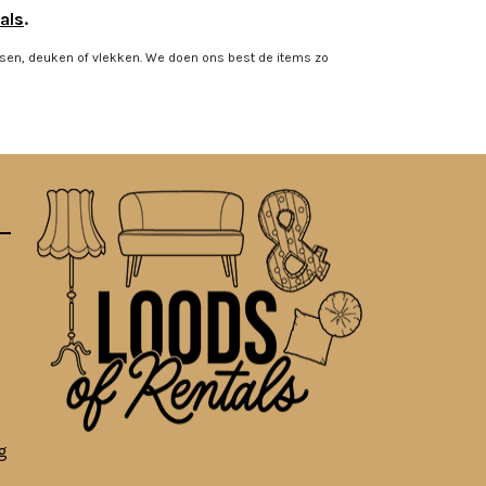
als
.
ssen, deuken of vlekken. We doen ons best de items zo
g