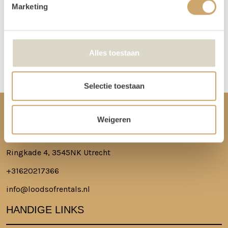
Marketing
Meer lezen over hoe het in zijn werk gaat?
Dat lees je hier!
Disclaimer: Dit product is een verhuurproduct en kan gebruikssporen bevatten zoals krassen, deuken
Alles toestaan
of vlekken. We doen ons best de items zo netjes mogelijk bij je af te leveren.
Selectie toestaan
CONTACT
Weigeren
Ringkade 4, 3545NK Utrecht
+31620217366
info@loodsofrentals.nl
HANDIGE LINKS