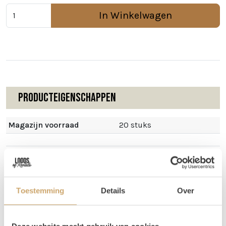
In Winkelwagen
Producteigenschappen
Magazijn voorraad
20 stuks
Omschrijving
Toestemming
Details
Over
Deze kandelaars geven een te gekke sfeer op tafel! Je
huurt ze per stuk. Je krijgt een mix van verschillende