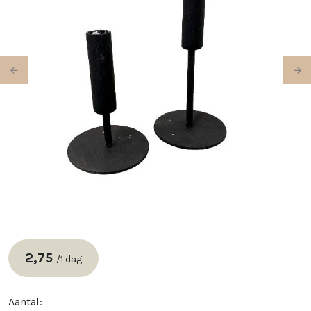
Previous
Ne
2,75
/
1 dag
Aantal: