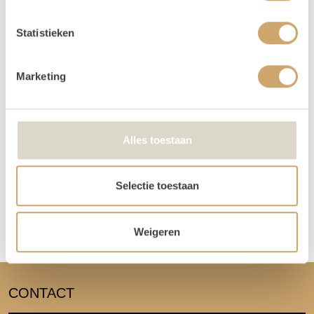
komen ophalen.
Statistieken
We kunnen de order ook voor je bezorgen! Bij een
orderbedrag boven de €300 krijg je korting op de
transportkosten.
Marketing
Is er iets beschadigd? Dat kan gebeuren. Helaas
moeten we deze kosten wel in rekening brengen.
Alles toestaan
Lees hier alle veelgestelde vragen over het huren bij
Loods of Rentals
.
Disclaimer: Dit product is een verhuurproduct en kan
Selectie toestaan
gebruikssporen bevatten zoals krassen, deuken of vlekken. We
doen ons best de items zo netjes mogelijk bij je af te leveren.
Weigeren
CONTACT