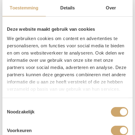
Mocht je vragen hebben over dit product, dan kun je ons
Toestemming
Details
Over
altijd een berichtje of e-mail sturen. Je kunt ons bereiken
op 06 20 21 73 66 of mail naar
info@loodsofrentals.nl
. We
adviseren je graag!
Deze website maakt gebruik van cookies
Verhuur - Hoe werkt het?
We gebruiken cookies om content en advertenties te
personaliseren, om functies voor social media te bieden
Al onze verhuur items huur je voor
3 dagen, voor de
en om ons websiteverkeer te analyseren. Ook delen we
prijs van 1!
Zo krijg je lekker de tijd om op en af te
informatie over uw gebruik van onze site met onze
bouwen. Huur je op een weekend dag (vrijdag,
partners voor social media, adverteren en analyse. Deze
zaterdag of zondag) dan loopt jouw huurperiode tot
partners kunnen deze gegevens combineren met andere
en met maandag. Kies bij het reserveren dus alleen de
informatie die u aan ze heeft verstrekt of die ze hebben
gebruiksdag. Dus huur je op 26 april, kies dan van 26
verzameld op basis van uw gebruik van hun services.
april t/m 26 april. De andere dagen krijg je van ons
cadeau!
Toestemmingsselectie
Betalen kan via iDeal of op factuur. Je boeking is
Noodzakelijk
echter pas definitief na betaling.
Voorkeuren
Je kunt de items laten bezorgen of zelf in Utrecht