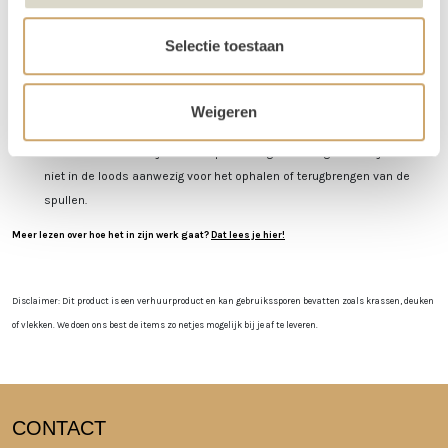
Je kunt de items laten bezorgen of zelf in Utrecht komen ophalen.
De dag voor je event kun je de items ophalen of laten bezorgen. De dag
Selectie toestaan
na je event mag het weer terugbrengen, of halen wij het voor je op! Valt
jouw bezorgdag/terugbreng dag in het weekend? Dan plannen we
daarom heen. Bijvoorbeeld: Jullie trouwen op zaterdag. De items
Weigeren
worden dan op vrijdag bezorgd, en op maandag weer opgehaald. De
verhuurchauffeurs rijden niet op zaterdag of zondag en we zijn dan ook
niet in de loods aanwezig voor het ophalen of terugbrengen van de
spullen.
Meer lezen over hoe het in zijn werk gaat?
Dat lees je hier!
Disclaimer: Dit product is een verhuurproduct en kan gebruikssporen bevatten zoals krassen, deuken
of vlekken. We doen ons best de items zo netjes mogelijk bij je af te leveren.
CONTACT