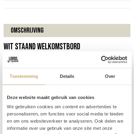
Omschrijving
Wit staand welkomstbord
Let op: dit is een HUUR-product. Je mag
het bord niet houden.
Toestemming
Details
Over
Verwelkom jullie gasten met dit mooie, witte
welkomstbord! Dit bord is standaard bedrukt met de
tekst 'Welkom op onze event'. Het welkomstbord heeft
Deze website maakt gebruik van cookies
geen ezel nodig, want het kan op zichzelf staan. Zo kun je
We gebruiken cookies om content en advertenties te
hem overal neerzetten waar jullie willen! Willen jullie de
personaliseren, om functies voor social media te bieden
tekst liever in het Engels? Dat kan! Kies dan voor
en om ons websiteverkeer te analyseren. Ook delen we
de
nederlandse variant
van dit bord.
informatie over uw gebruik van onze site met onze
Tip:
Maak het bord extra feestelijk en kleedt deze aan met