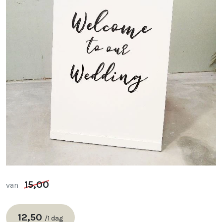
15,00
van
12,50
/
1 dag