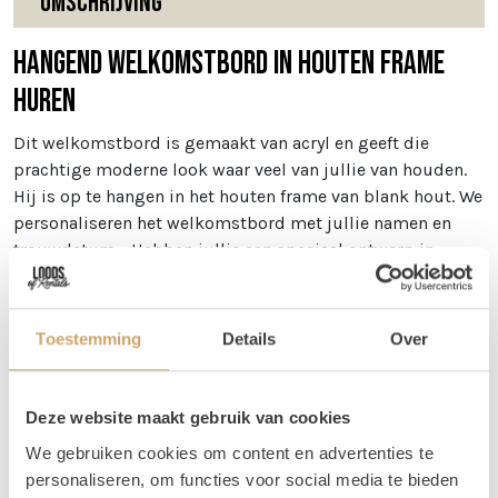
Omschrijving
Hangend welkomstbord in houten frame
huren
Dit welkomstbord is gemaakt van acryl en geeft die
prachtige moderne look waar veel van jullie van houden.
Hij is op te hangen in het houten frame van blank hout. We
personaliseren het welkomstbord met jullie namen en
trouwdatum. . Hebben jullie een speciaal ontwerp in
gedachten? Stuur dan een mailtje naar
info@loodsofrentals.nl
. Dan kijken we of we dit voor jullie
kunnen realiseren. In sommige gevallen is hier wel een
Toestemming
Details
Over
meerprijs aan verbonden.
LET OP:
Omdat we de acryl-platen helaas niet opnieuw
Deze website maakt gebruik van cookies
kunnen gebruiken, mag je het bord houden. Het frame
We gebruiken cookies om content en advertenties te
moet echter wel weer worden geretourneerd. Dan kan een
personaliseren, om functies voor social media te bieden
ander bruidspaar er ook weer plezier van hebben.