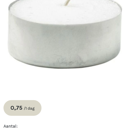
0,75
/
1 dag
Aantal: