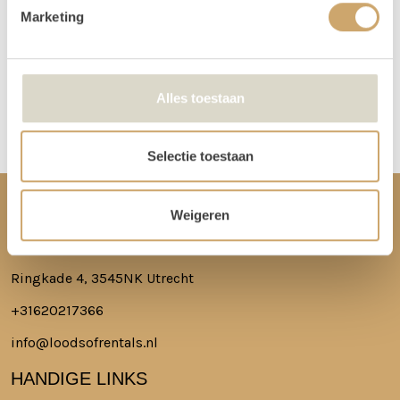
spullen.
Marketing
Meer lezen over hoe het in zijn werk gaat?
Dat lees je hier!
Alles toestaan
Disclaimer: Dit product is een verhuurproduct en kan gebruikssporen bevatten zoals krassen, deuken
of vlekken. We doen ons best de items zo netjes mogelijk bij je af te leveren.
Selectie toestaan
CONTACT
Weigeren
Ringkade 4, 3545NK Utrecht
+31620217366
info@loodsofrentals.nl
HANDIGE LINKS