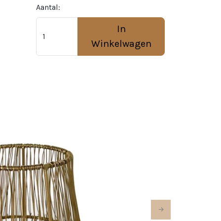
Aantal:
In
Winkelwagen
Next