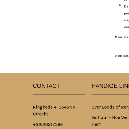
De 
jo
vri
aa
Meer lezen
Disclaimer:
CONTACT
HANDIGE LIN
Ringkade 4, 3545NK
Over Loods of Ren
Utrecht
Verhuur - Hoe Wer
+31620217366
Het?