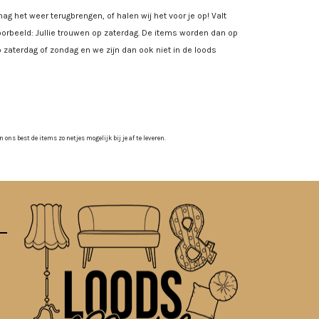
ag het weer terugbrengen, of halen wij het voor je op! Valt
rbeeld: Jullie trouwen op zaterdag. De items worden dan op
 zaterdag of zondag en we zijn dan ook niet in de loods
ns best de items zo netjes mogelijk bij je af te leveren.