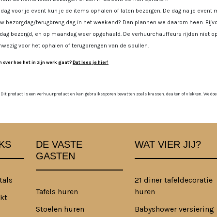
dag voor je event kun je de items ophalen of laten bezorgen. De dag na je event m
uw bezorgdag/terugbreng dag in het weekend? Dan plannen we daarom heen. Bijvoo
jdag bezorgd, en op maandag weer opgehaald. De verhuurchauffeurs rijden niet op
nwezig voor het ophalen of terugbrengen van de spullen.
 over hoe het in zijn werk gaat?
Dat lees je hier!
 Dit product is een verhuurproduct en kan gebruikssporen bevatten zoals krassen, deuken of vlekken. We doen o
KS
DE VASTE
WAT VIER JIJ?
GASTEN
tals
21 diner tafeldecoratie
Tafels huren
huren
kt
Stoelen huren
Babyshower versiering