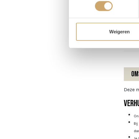
Pr
Magaz
Weigeren
Hoog
Om
Deze m
Verhu
Onz
Bij
dan
Je 