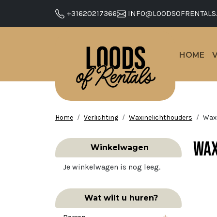
+31620217366
INFO@LOODSOFRENTALS
HOME
Home
Verlichting
Waxinelichthouders
Wax
Wax
Winkelwagen
Je winkelwagen is nog leeg.
Wat wilt u huren?