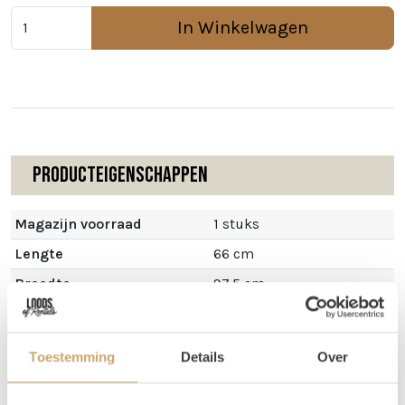
In Winkelwagen
Producteigenschappen
Magazijn voorraad
1 stuks
Lengte
66 cm
Breedte
97.5 cm
Hoogte
50.5 cm
Toestemming
Details
Over