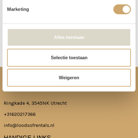
niet in de loods aanwezig voor het ophalen of terugbrengen van de
Marketing
spullen.
Meer lezen over hoe het in zijn werk gaat?
Dat lees je hier!
Alles toestaan
Disclaimer: Dit product is een verhuurproduct en kan gebruikssporen bevatten zoals krassen, deuken
of vlekken. We doen ons best de items zo netjes mogelijk bij je af te leveren.
Selectie toestaan
Weigeren
CONTACT
Ringkade 4, 3545NK Utrecht
+31620217366
info@loodsofrentals.nl
HANDIGE LINKS