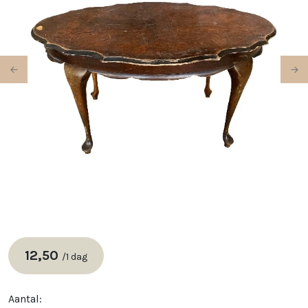
Previous
Ne
12,50
/
1 dag
Aantal: