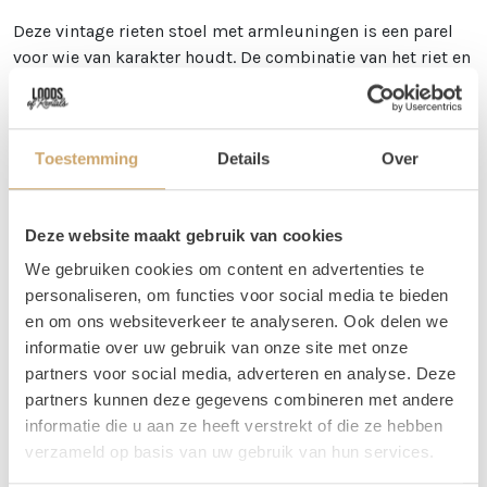
Deze vintage rieten stoel met armleuningen is een parel
voor wie van karakter houdt. De combinatie van het riet en
de klassieke vorm zorgt voor een warme, doorleefde
uitstraling. Geef ’m een ereplekje bij een houten tafel of
gebruik ‘m in een uitnodigend zitje met een
vloerkleed
,
Toestemming
Details
Over
bank
en toffe
vintage lamp
– het soort plek waar je gasten
automatisch naartoe getrokken worden.
Vragen
Deze website maakt gebruik van cookies
We gebruiken cookies om content en advertenties te
Mocht je vragen hebben over dit product, dan kun je ons
personaliseren, om functies voor social media te bieden
altijd een berichtje of e-mail sturen. Je kunt ons bereiken
en om ons websiteverkeer te analyseren. Ook delen we
op 06 20 21 73 66 of mail naar
info@loodsofrentals.nl
. We
informatie over uw gebruik van onze site met onze
adviseren je graag!
partners voor social media, adverteren en analyse. Deze
Verhuur - Hoe werkt het?
partners kunnen deze gegevens combineren met andere
informatie die u aan ze heeft verstrekt of die ze hebben
Al onze verhuur items huur je voor
3 dagen, voor de
verzameld op basis van uw gebruik van hun services.
prijs van 1!
Zo krijg je lekker de tijd om op en af te