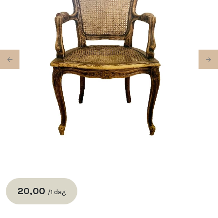
Previous
Ne
20,00
/
1 dag