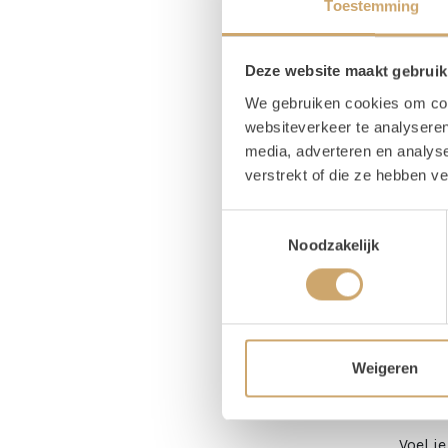
Toestemming
Pr
Deze website maakt gebruik
Magaz
We gebruiken cookies om cont
Lengt
websiteverkeer te analyseren
media, adverteren en analys
Breed
verstrekt of die ze hebben v
Hoog
Zitho
Toestemmingsselectie
Noodzakelijk
Om
Weigeren
Ba
Voel j