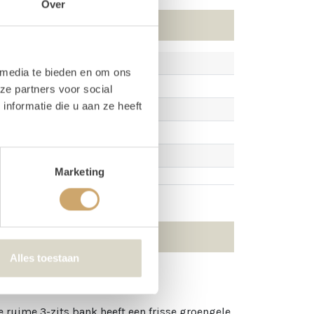
Over
 media te bieden en om ons
ze partners voor social
nformatie die u aan ze heeft
Marketing
Alles toestaan
e ruime 3-zits bank heeft een frisse groengele