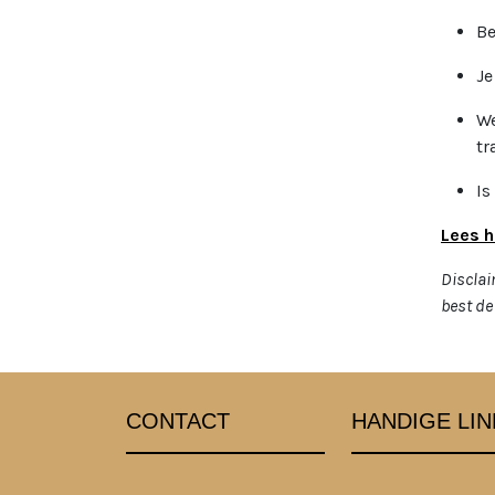
Be
Je
We
tr
Is
Lees h
Disclai
best de 
CONTACT
HANDIGE LIN