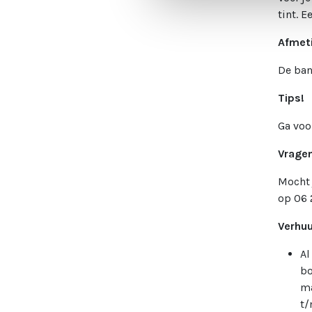
tint. 
Afmet
De ban
Tips!
Ga voo
Vrage
Mocht 
op 06 
Verhuu
Al
bo
ma
t/