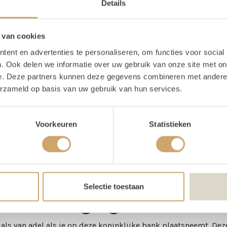
Details
oducteigenschappen
 van cookies
ijn voorraad
1 stuks
ent en advertenties te personaliseren, om functies voor social
e
190 cm
. Ook delen we informatie over uw gebruik van onze site met on
e. Deze partners kunnen deze gegevens combineren met andere i
te
75 cm
erzameld op basis van uw gebruik van hun services.
te
100 cm
ogte
43 cm
Voorkeuren
Statistieken
schrijving
Selectie toestaan
nk vintage groen
e als van adel als je op deze koninklijke bank plaatsneemt. Dez