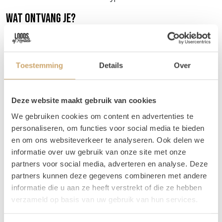
Wat ontvang je?
Je ontvangt 1 hoge vaas met daarin enkele
pampaspluimen.
De vaas kan verschillen van de vaas in de
foto.
De pluimen zullen zo'n 70 - 170 cm hoog zijn. De
Toestemming
Details
Over
pluimen zitten in de vaas met zand, zodat deze mooi
rechtop kunnen blijven staan.
Deze website maakt gebruik van cookies
Vragen
We gebruiken cookies om content en advertenties te
Als de website aangeeft dat het setje niet beschikbaar is,
personaliseren, om functies voor social media te bieden
neem dan contact met ons op. Het kan namelijk zo zijn
en om ons websiteverkeer te analyseren. Ook delen we
dat 1 product niet op voorraad is, maar we hebben voor
informatie over uw gebruik van onze site met onze
veel producten een alternatief! Je kunt ons bereiken op 06
partners voor social media, adverteren en analyse. Deze
20 21 73 66 of mail naar
info@loodsofrentals.nl
partners kunnen deze gegevens combineren met andere
informatie die u aan ze heeft verstrekt of die ze hebben
Verhuur - Hoe werkt het?
verzameld op basis van uw gebruik van hun services.
Al onze verhuur items huur je voor
3 dagen, voor de
prijs van 1
! Zo krijg je lekker de tijd om op en af te