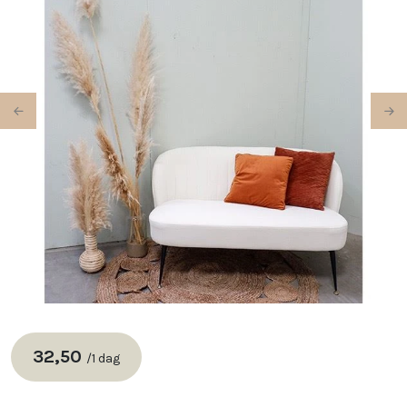
Previous
Ne
32,50
/
1 dag