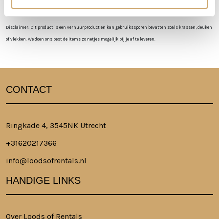
Disclaimer: Dit product is een verhuurproduct en kan gebruikssporen bevatten zoals krassen, deuken
of vlekken. We doen ons best de items zo netjes mogelijk bij je af te leveren.
CONTACT
Ringkade 4, 3545NK Utrecht
+31620217366
info@loodsofrentals.nl
HANDIGE LINKS
Over Loods of Rentals