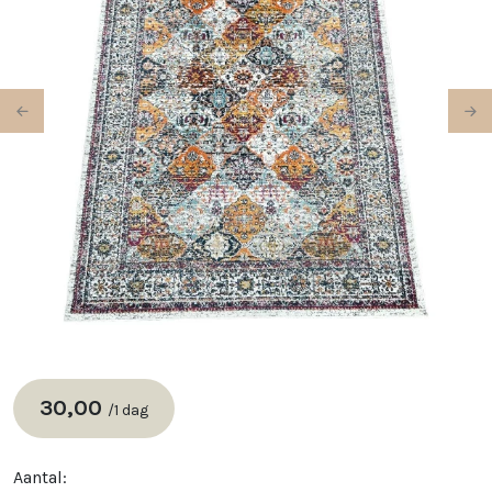
Previous
Ne
30,00
/
1 dag
Aantal: