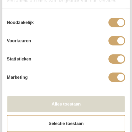
verzameld op basis van uw gebruik van hun services.
Verhuur - Hoe werkt het?
Toestemmingsselectie
Al onze verhuur items huur je voor
3 dagen, voor de
Noodzakelijk
prijs van 1
! Zo krijg je lekker de tijd om op en af te
bouwen. Huur je op een weekend dag (vrijdag,
zaterdag, of zondag) dan loopt jouw huurperiode tot
Voorkeuren
en met maandag. Kies bij het reserveren dus alleen de
gebruiksdag. Dus huur je op 25 april, kies dan van 25
Statistieken
april t/m 25 april. De andere dagen krijg je van ons
cadeau!
Betalen kan via iDeal of op factuur. Je boeking is
Marketing
echter pas definitief na betaling.
Je kunt de items laten bezorgen of zelf in Utrecht
komen ophalen.
Alles toestaan
We kunnen de order ook voor je bezorgen! Bij een
orderbedrag boven de €300 krijg je korting op de
transportkosten.
Selectie toestaan
Is er iets beschadigd? Dat kan gebeuren. Helaas