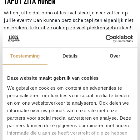
Tapijt Zita huren
Willen jullie dat boho of festival sfeertje neer zetten op
jullie event? Dan kunnen perzische tapijten eigenlijk niet
ontbreken. Je kunt ze ook op zo veel plekken gebruiken!
Zo kun je een perzische tapijt gebruiken bij jullie
welkomst hoek, maar je kunt ook meerdere tapijten
gebruiken om een loper van te maken! Wij gebruiken ze
Toestemming
Details
Over
zelf ook veel bij het creëren van verschillende zitjes.
Afmetingen
Deze website maakt gebruik van cookies
Tapijt Zita is 200 x 290 cm
We gebruiken cookies om content en advertenties te
Vragen
personaliseren, om functies voor social media te bieden
en om ons websiteverkeer te analyseren. Ook delen we
Wil je weten welke tapijten mooi bij elkaar staan, maar
informatie over uw gebruik van onze site met onze
kun je dit zelf niet zo goed bepalen via de foto's? Stuur
partners voor social media, adverteren en analyse. Deze
ons dan een berichtje! Je kunt ons bereiken op 06 20 21 73
partners kunnen deze gegevens combineren met andere
66 of mail naar
info@loodsofrentals.nl
. We adviseren je
informatie die u aan ze heeft verstrekt of die ze hebben
graag!