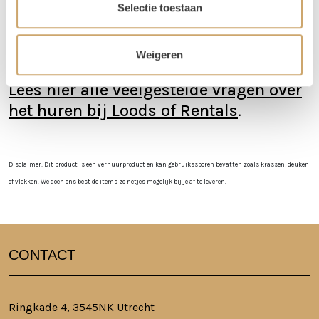
orderbedrag boven de €300 krijg je korting op de
Selectie toestaan
transportkosten.
Is er iets beschadigd? Dat kan gebeuren. Helaas
Weigeren
moeten we deze kosten wel in rekening brengen
Lees hier alle veelgestelde vragen over
het huren bij Loods of Rentals
.
Disclaimer: Dit product is een verhuurproduct en kan gebruikssporen bevatten zoals krassen, deuken
of vlekken. We doen ons best de items zo netjes mogelijk bij je af te leveren.
CONTACT
Ringkade 4, 3545NK Utrecht