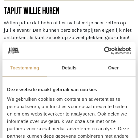
Tapijt Willie huren
Willen jullie dat boho of festival sfeertje neer zetten op
jullie event? Dan kunnen perzische tapijten eigenlijk niet
ontbreken. Je kunt ze ook op zo veel plekken gebruiken!
Zo kun je een perzische tapijt gebruiken bij jullie
welkomst hoek, maar je kunt ook meerdere tapijten
gebruiken om een loper van te maken! Wij gebruiken ze
zelf ook veel bij het creëren van verschillende zitjes. Ook
Toestemming
Details
Over
leuk: mix ze met wat
jute tapijtjes
!
Afmetingen
Deze website maakt gebruik van cookies
Tapijt Willie is 130 x 155 cm. Zacht & soepel - geen stevig
We gebruiken cookies om content en advertenties te
tapijt
personaliseren, om functies voor social media te bieden
en om ons websiteverkeer te analyseren. Ook delen we
Vragen
informatie over uw gebruik van onze site met onze
partners voor social media, adverteren en analyse. Deze
Wil je weten welke tapijten mooi bij elkaar staan, maar
partners kunnen deze gegevens combineren met andere
kun je dit zelf niet zo goed bepalen via de foto's? Stuur