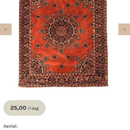
Previous
Ne
25,00
/
1 dag
Aantal: