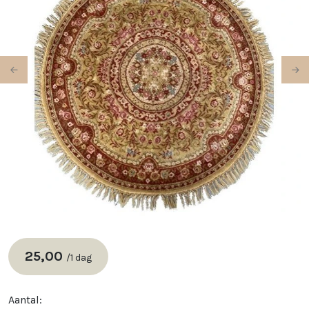
Previous
Ne
25,00
/
1 dag
Aantal: