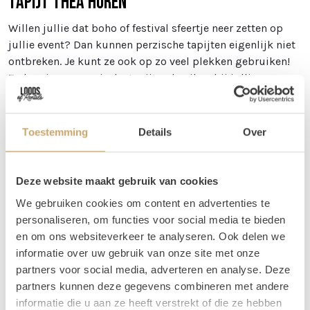
Tapijt Thea huren
Willen jullie dat boho of festival sfeertje neer zetten op
jullie event? Dan kunnen perzische tapijten eigenlijk niet
ontbreken. Je kunt ze ook op zo veel plekken gebruiken!
Zo kun je een perzische tapijt gebruiken bij jullie
welkomst hoek, maar je kunt ook meerdere tapijten
gebruiken om een loper van te maken! Wij gebruiken ze
zelf ook veel bij het creëren van verschillende zitjes. Ook
Toestemming
Details
Over
leuk: mix ze met wat
jute tapijtjes
!
Afmetingen
Deze website maakt gebruik van cookies
Tapijt Thea heeft een diameter van 150 cm.
We gebruiken cookies om content en advertenties te
personaliseren, om functies voor social media te bieden
Vragen
en om ons websiteverkeer te analyseren. Ook delen we
Wil je weten welke tapijten mooi bij elkaar staan, maar
informatie over uw gebruik van onze site met onze
kun je dit zelf niet zo goed bepalen via de foto's? Stuur
partners voor social media, adverteren en analyse. Deze
ons dan een berichtje! Je kunt ons bereiken op 06 20 21 73
partners kunnen deze gegevens combineren met andere
66 of mail naar
info@loodsofrentals.nl
. We adviseren je
informatie die u aan ze heeft verstrekt of die ze hebben