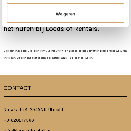
Is er iets beschadigd? Dat kan gebeuren. Helaas
moeten we deze kosten wel in rekening brengen
Weigeren
Lees hier alle veelgestelde vragen over
het huren bij Loods of Rentals
.
Disclaimer: Dit product is een verhuurproduct en kan gebruikssporen bevatten zoals krassen, deuken
of vlekken. We doen ons best de items zo netjes mogelijk bij je af te leveren.
CONTACT
Ringkade 4, 3545NK Utrecht
+31620217366
info@loodsofrentals.nl