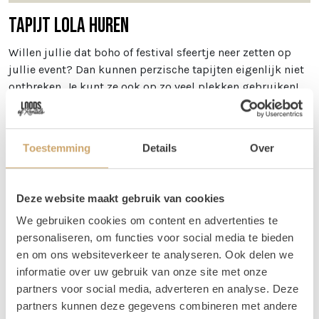
Tapijt Lola huren
Willen jullie dat boho of festival sfeertje neer zetten op
jullie event? Dan kunnen perzische tapijten eigenlijk niet
ontbreken. Je kunt ze ook op zo veel plekken gebruiken!
Zo kun je een perzische tapijt gebruiken bij jullie
welkomst hoek, maar je kunt ook meerdere tapijten
gebruiken om een loper van te maken! Wij gebruiken ze
Toestemming
Details
Over
zelf ook veel bij het creëren van verschillende zitjes. Ook
leuk: mix ze met wat
jute tapijtjes
!
Afmetingen
Deze website maakt gebruik van cookies
We gebruiken cookies om content en advertenties te
Tapijt Lola is 140 x 200 cm
personaliseren, om functies voor social media te bieden
Vragen
en om ons websiteverkeer te analyseren. Ook delen we
informatie over uw gebruik van onze site met onze
Wil je weten welke tapijten mooi bij elkaar staan, maar
partners voor social media, adverteren en analyse. Deze
kun je dit zelf niet zo goed bepalen via de foto's? Stuur
partners kunnen deze gegevens combineren met andere
ons dan een berichtje! Je kunt ons bereiken op 06 20 21 73