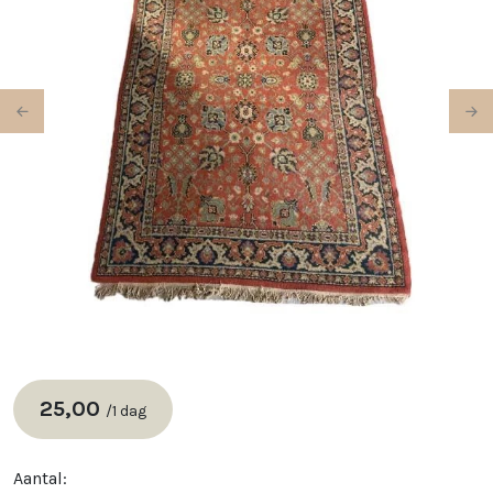
Previous
Ne
25,00
/
1 dag
Aantal: