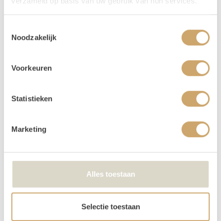
verzameld op basis van uw gebruik van hun services.
Verhuur - Hoe werkt het?
Toestemmingsselectie
Al onze verhuur items huur je voor
3 dagen, voor de
Noodzakelijk
prijs van 1
! Zo krijg je lekker de tijd om op en af te
bouwen. Huur je op een weekend dag (vrijdag,
zaterdag, of zondag) dan loopt jouw huurperiode tot
Voorkeuren
en met maandag. Kies bij het reserveren dus alleen de
gebruiksdag. Dus huur je op 25 april, kies dan van 25
Statistieken
april t/m 25 april. De andere dagen krijg je van ons
cadeau!
Betalen kan via iDeal of op factuur. Je boeking is
Marketing
echter pas definitief na betaling.
Je kunt de items laten bezorgen of zelf in Utrecht
komen ophalen.
Alles toestaan
We kunnen de order ook voor je bezorgen! Bij een
orderbedrag boven de €300 krijg je korting op de
transportkosten.
Selectie toestaan
Is er iets beschadigd? Dat kan gebeuren. Helaas