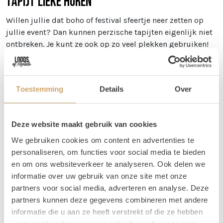
Tapijt Lieke huren
Willen jullie dat boho of festival sfeertje neer zetten op
jullie event? Dan kunnen perzische tapijten eigenlijk niet
ontbreken. Je kunt ze ook op zo veel plekken gebruiken!
Zo kun je een perzische tapijt gebruiken bij jullie
welkomst hoek, maar je kunt ook meerdere tapijten
gebruiken om een loper van te maken! Wij gebruiken ze
Toestemming
Details
Over
zelf ook veel bij het creëren van verschillende zitjes.
Afmetingen
Deze website maakt gebruik van cookies
Tapijt Lieke is 175 x 235 cm
We gebruiken cookies om content en advertenties te
Vragen
personaliseren, om functies voor social media te bieden
en om ons websiteverkeer te analyseren. Ook delen we
Wil je weten welke tapijten mooi bij elkaar staan, maar
informatie over uw gebruik van onze site met onze
kun je dit zelf niet zo goed bepalen via de foto's? Stuur
partners voor social media, adverteren en analyse. Deze
ons dan een berichtje! Je kunt ons bereiken op 06 20 21 73
partners kunnen deze gegevens combineren met andere
66 of mail naar
info@loodsofrentals.nl
. We adviseren je
informatie die u aan ze heeft verstrekt of die ze hebben
graag!