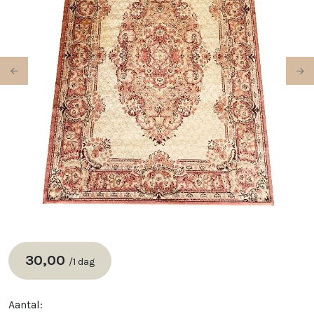
Previous
Ne
30,00
/
1 dag
Aantal: