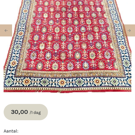
Previous
Ne
30,00
/
1 dag
Aantal: