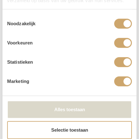
verzameld op basis van uw gebruik van hun services.
Verhuur - Hoe werkt het?
Toestemmingsselectie
Al onze verhuur items huur je voor
3 dagen, voor de
Noodzakelijk
prijs van 1
! Zo krijg je lekker de tijd om op en af te
bouwen. Huur je op een weekend dag (vrijdag,
zaterdag, of zondag) dan loopt jouw huurperiode tot
Voorkeuren
en met maandag. Kies bij het reserveren dus alleen de
gebruiksdag. Dus huur je op 25 april, kies dan van 25
Statistieken
april t/m 25 april. De andere dagen krijg je van ons
cadeau!
Betalen kan via iDeal of op factuur. Je boeking is
Marketing
echter pas definitief na betaling.
Je kunt de items laten bezorgen of zelf in Utrecht
komen ophalen.
Alles toestaan
We kunnen de order ook voor je bezorgen! Bij een
orderbedrag boven de €300 krijg je korting op de
transportkosten.
Selectie toestaan
Is er iets beschadigd? Dat kan gebeuren. Helaas