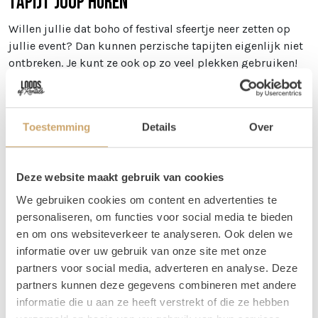
Tapijt Joop huren
Willen jullie dat boho of festival sfeertje neer zetten op
jullie event? Dan kunnen perzische tapijten eigenlijk niet
ontbreken. Je kunt ze ook op zo veel plekken gebruiken!
Zo kun je een perzische tapijt gebruiken bij jullie
welkomsthoek, maar je kunt ook meerdere tapijten
gebruiken om een loper van te maken! Wij gebruiken ze
Toestemming
Details
Over
zelf ook veel bij het creëren van verschillende zitjes.
Afmetingen
Deze website maakt gebruik van cookies
Tapijt Joop is 200 x 290 cm
We gebruiken cookies om content en advertenties te
Vragen
personaliseren, om functies voor social media te bieden
en om ons websiteverkeer te analyseren. Ook delen we
Wil je weten welke tapijten mooi bij elkaar staan, maar
informatie over uw gebruik van onze site met onze
kun je dit zelf niet zo goed bepalen via de foto's? Stuur
partners voor social media, adverteren en analyse. Deze
ons dan een berichtje! Je kunt ons bereiken op 06 20 21 73
partners kunnen deze gegevens combineren met andere
66 of mail naar
info@loodsofrentals.nl
. We adviseren je
informatie die u aan ze heeft verstrekt of die ze hebben
graag!