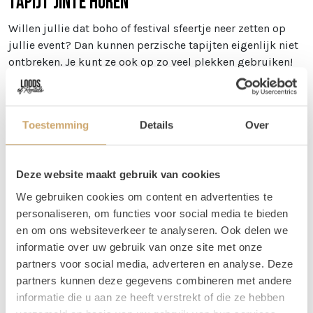
Tapijt Jinte huren
Willen jullie dat boho of festival sfeertje neer zetten op
jullie event? Dan kunnen perzische tapijten eigenlijk niet
ontbreken. Je kunt ze ook op zo veel plekken gebruiken!
Zo kun je een perzische tapijt gebruiken bij jullie
welkomsthoek, maar je kunt ook meerdere tapijten
gebruiken om een loper van te maken! Wij gebruiken ze
Toestemming
Details
Over
zelf ook veel bij het creëren van verschillende zitjes.
Afmetingen
Deze website maakt gebruik van cookies
Tapijt Jinte is 170 x 240 cm
We gebruiken cookies om content en advertenties te
Vragen
personaliseren, om functies voor social media te bieden
en om ons websiteverkeer te analyseren. Ook delen we
Wil je weten welke tapijten mooi bij elkaar staan, maar
informatie over uw gebruik van onze site met onze
kun je dit zelf niet zo goed bepalen via de foto's? Stuur
partners voor social media, adverteren en analyse. Deze
ons dan een berichtje! Je kunt ons bereiken op 06 20 21 73
partners kunnen deze gegevens combineren met andere
66 of mail naar
info@loodsofrentals.nl
. We adviseren je
informatie die u aan ze heeft verstrekt of die ze hebben
graag!