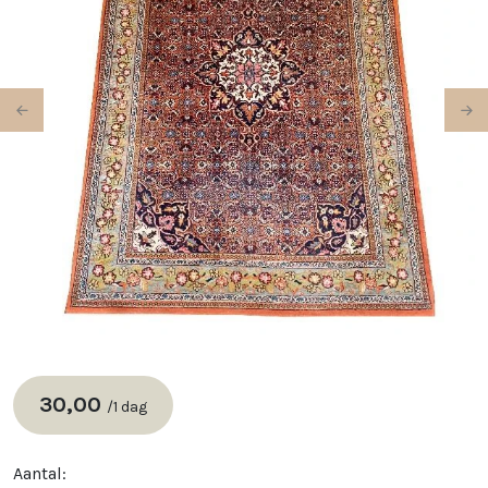
Previous
Ne
30,00
/
1 dag
Aantal: