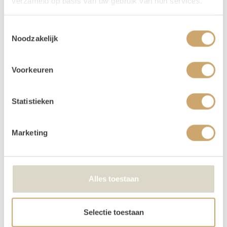
verzameld op basis van uw gebruik van hun services.
Verhuur - Hoe werkt het?
Toestemmingsselectie
Al onze verhuur items huur je voor
3 dagen, voor de
Noodzakelijk
prijs van 1
! Zo krijg je lekker de tijd om op en af te
bouwen. Huur je op een weekend dag (vrijdag,
zaterdag, of zondag) dan loopt jouw huurperiode tot
Voorkeuren
en met maandag. Kies bij het reserveren dus alleen de
gebruiksdag. Dus huur je op 25 april, kies dan van 25
Statistieken
april t/m 25 april. De andere dagen krijg je van ons
cadeau!
Betalen kan via iDeal of op factuur. Je boeking is
Marketing
echter pas definitief na betaling.
Je kunt de items laten bezorgen of zelf in Utrecht
komen ophalen.
Alles toestaan
We kunnen de order ook voor je bezorgen! Bij een
orderbedrag boven de €300 krijg je korting op de
transportkosten.
Selectie toestaan
Is er iets beschadigd? Dat kan gebeuren. Helaas