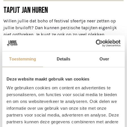
Tapijt Jan huren
Willen jullie dat boho of festival sfeertje neer zetten op
jullie bruiloft? Dan kunnen perzische tapijten eigenlijk
niet ontbreken. Je kunt ze ook op zo veel plekken
gebruiken! Zo kun je een perzische tapijt gebruiken bij
jullie welkomst hoek, maar je kunt ook meerdere tapijten
gebruiken om een loper van te maken! Wij gebruiken ze
Toestemming
Details
Over
zelf ook veel bij het creëren van verschillende zitjes. Ook
leuk: mix ze met wat
jute tapijtjes
!
Afmetingen
Deze website maakt gebruik van cookies
We gebruiken cookies om content en advertenties te
Tapijt Jan is 140 x 180 cm
personaliseren, om functies voor social media te bieden
Vragen
en om ons websiteverkeer te analyseren. Ook delen we
informatie over uw gebruik van onze site met onze
Wil je weten welke tapijten mooi bij elkaar staan, maar
partners voor social media, adverteren en analyse. Deze
kun je dit zelf niet zo goed bepalen via de foto's? Stuur
partners kunnen deze gegevens combineren met andere
ons dan een berichtje! Je kunt ons bereiken op 06 20 21 73