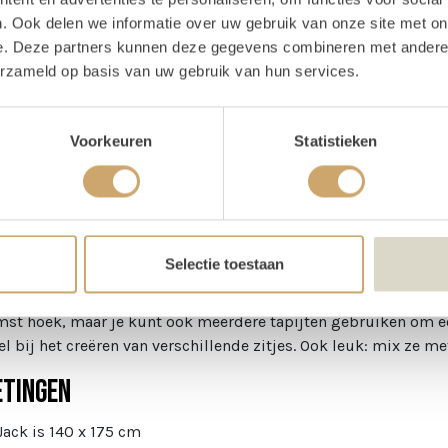
e
175 cm
. Ook delen we informatie over uw gebruik van onze site met on
e. Deze partners kunnen deze gegevens combineren met andere i
te
140 cm
erzameld op basis van uw gebruik van hun services.
Voorkeuren
Statistieken
schrijving
ijt Jack huren
Selectie toestaan
jullie dat boho of festival sfeertje neer zetten op jullie bruil
ntbreken. Je kunt ze ook op zo veel plekken gebruiken! Zo kun j
st hoek, maar je kunt ook meerdere tapijten gebruiken om ee
el bij het creëren van verschillende zitjes. Ook leuk: mix ze m
tingen
 Jack is 140 x 175 cm