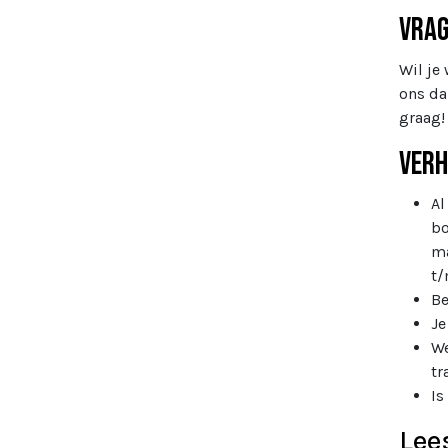
Vra
Wil je
ons da
graag!
Verh
Al
bo
ma
t/
Be
Je
We
tr
Is
Lee