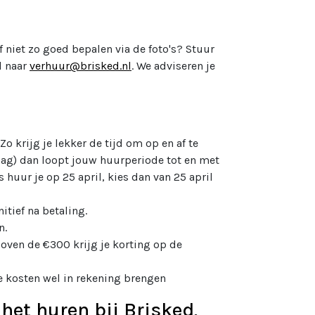
f niet zo goed bepalen via de foto's? Stuur
l naar
verhuur@brisked.nl
. We adviseren je
 Zo krijg je lekker de tijd om op en af te
dag) dan loopt jouw huurperiode tot en met
huur je op 25 april, kies dan van 25 april
itief na betaling.
n.
oven de €300 krijg je korting op de
e kosten wel in rekening brengen
 het huren bij Brisked
.