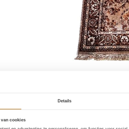
Details
oducteigenschappen
 van cookies
ijn voorraad
1 stuks
ent en advertenties te personaliseren, om functies voor social