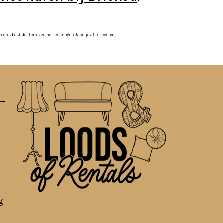
ns best de items zo netjes mogelijk bij je af te leveren.
g