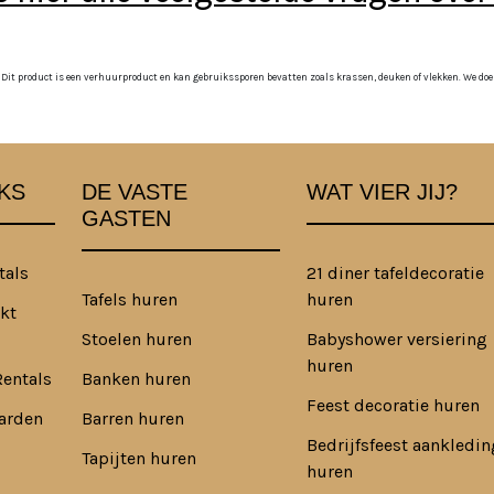
 Dit product is een verhuurproduct en kan gebruikssporen bevatten zoals krassen, deuken of vlekken. We doen o
KS
DE VASTE
WAT VIER JIJ?
GASTEN
tals
21 diner tafeldecoratie
Tafels huren
huren
kt
Stoelen huren
Babyshower versiering
huren
Rentals
Banken huren
Feest decoratie huren
arden
Barren huren
Bedrijfsfeest aankledin
Tapijten huren
huren