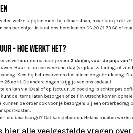
gen
 weten welke tapijten mooi bij elkaar staan, maar kun je dit zel
n een berichtje! Je kunt ons bereiken op 06 20 21 73 66 of mai
uur - Hoe werkt het?
 onze verhuur items huur je voor
3 dagen, voor de prijs van 1
!
uwen. Huur je op een weekend dag (vrijdag, zaterdag, of zon
andag. Kies bij het reserveren dus alleen de gebruiksdag. Dus 
m 25 april. De andere dagen krijg je van ons cadeau!
talen kan via iDeal of op factuur. Je boeking is echter pas defin
 kunt de items laten bezorgen of zelf in Utrecht komen ophale
 kunnen de order ook voor je bezorgen! Bij een orderbedrag b
ansportkosten.
 er iets beschadigd? Dat kan gebeuren. Helaas moeten we dez
s hier alle veelgestelde vragen over