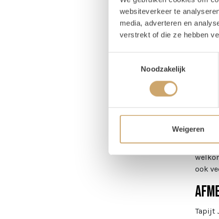
Lengt
websiteverkeer te analyseren
media, adverteren en analys
Breed
verstrekt of die ze hebben v
Toestemmingsselectie
Noodzakelijk
Om
Tap
Weigeren
Willen 
niet o
welkom
ook ve
Afme
Tapijt