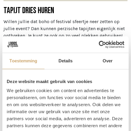
Tapijt Dries huren
Willen jullie dat boho of festival sfeertje neer zetten op
jullie event? Dan kunnen perzische tapijten eigenlijk niet
ontbreken. Je kunt ze ook op zo veel plekken gebruiken!
Zo kun je een perzische tapijt gebruiken bij jullie
welkomst hoek, maar je kunt ook meerdere tapijten
gebruiken om een loper van te maken! Wij gebruiken ze
Toestemming
Details
Over
zelf ook veel bij het creëren van verschillende zitjes. Ook
leuk: mix ze met wat
jute tapijtjes
!
Afmetingen
Deze website maakt gebruik van cookies
We gebruiken cookies om content en advertenties te
Tapijt Dries is 140 x 170 cm
personaliseren, om functies voor social media te bieden
Vragen
en om ons websiteverkeer te analyseren. Ook delen we
informatie over uw gebruik van onze site met onze
Wil je weten welke tapijten mooi bij elkaar staan, maar
partners voor social media, adverteren en analyse. Deze
kun je dit zelf niet zo goed bepalen via de foto's? Stuur
partners kunnen deze gegevens combineren met andere
ons dan een berichtje! Je kunt ons bereiken op 06 20 21 73