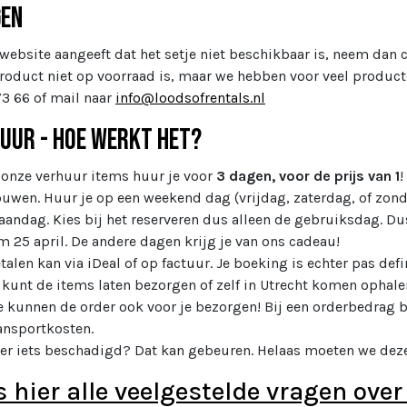
gen
 website aangeeft dat het setje niet beschikbaar is, neem dan 
product niet op voorraad is, maar we hebben voor veel producte
73 66 of mail naar
info@loodsofrentals.nl
uur - Hoe werkt het?
 onze verhuur items huur je voor
3 dagen, voor de prijs van 1
!
uwen. Huur je op een weekend dag (vrijdag, zaterdag, of zon
andag. Kies bij het reserveren dus alleen de gebruiksdag. Dus 
m 25 april. De andere dagen krijg je van ons cadeau!
talen kan via iDeal of op factuur. Je boeking is echter pas defin
 kunt de items laten bezorgen of zelf in Utrecht komen ophale
 kunnen de order ook voor je bezorgen! Bij een orderbedrag b
ansportkosten.
 er iets beschadigd? Dat kan gebeuren. Helaas moeten we dez
s hier alle veelgestelde vragen over