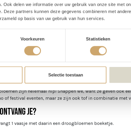
. Ook delen we informatie over uw gebruik van onze site met on
oducteigenschappen
e. Deze partners kunnen deze gegevens combineren met andere i
erzameld op basis van uw gebruik van hun services.
ijn voorraad
10 stuks
Voorkeuren
Statistieken
schrijving
elvaasje zwart met droogbloeme
Selectie toestaan
loemen zijn helemaal hip! Snappen we, want ze geven ook een
ho of festival eventen, maar ze zijn ook tof in combinatie met 
ontvang je?
vangt 1 vaasje met daarin een droogbloemen boeketje.