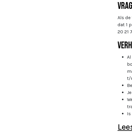
Vra
Als de
dat 1 
20 21 
Verh
Al
bo
ma
t/
Be
Je
We
tr
Is
Lee