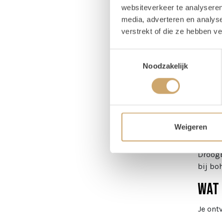
websiteverkeer te analyseren
Pr
media, adverteren en analys
verstrekt of die ze hebben v
Magaz
Toestemmingsselectie
Noodzakelijk
Om
Taf
Weigeren
Droogb
bij bo
Wat 
Je ont