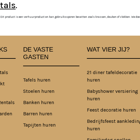
tals
.
 Dit product is een verhuurproduct en kan gebruikssporen bevatten zoals krassen, deuken of vlekken. We doen o
KS
DE VASTE
WAT VIER JIJ?
GASTEN
tals
21 diner tafeldecoratie
Tafels huren
huren
kt
Stoelen huren
Babyshower versiering
huren
Rentals
Banken huren
Feest decoratie huren
arden
Barren huren
Bedrijfsfeest aankledin
Tapijten huren
huren
Familiedag spellen