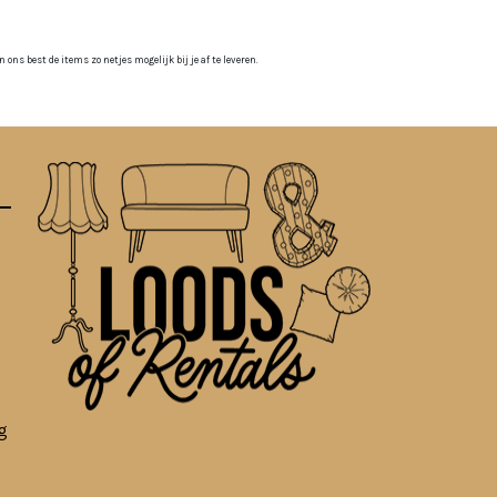
ns best de items zo netjes mogelijk bij je af te leveren.
g