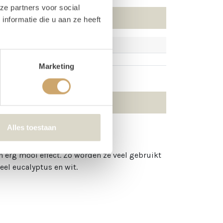
ze partners voor social
nformatie die u aan ze heeft
Marketing
n
Alles toestaan
 erg mooi effect. Zo worden ze veel gebruikt
veel eucalyptus en wit.