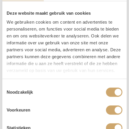
Schildersezels zijn niet alleen super hip, maar ook onwijs
Deze website maakt gebruik van cookies
tof! Kleed hem aan met wat groen, en gebruik hem voor
We gebruiken cookies om content en advertenties te
dat toffe welkomstbord of mooie beschreven spiegel. Dit
personaliseren, om functies voor social media te bieden
is een tafelmodel.
en om ons websiteverkeer te analyseren. Ook delen we
informatie over uw gebruik van onze site met onze
partners voor social media, adverteren en analyse. Deze
Verhuur - Hoe werkt het? In het kort..
partners kunnen deze gegevens combineren met andere
informatie die u aan ze heeft verstrekt of die ze hebben
Onze prijzen zijn voor 3 dagen. De ophaaldag, de gebruiksdag en de
verzameld op basis van uw gebruik van hun services.
terugbreng dag.
Bij het bestellen: Voer alleen de dagen in waarop je het gebruikt. Trouw
je op 25 april, voer dan 2 keer 25 april in. Duurt jouw event 3 dagen, vul
Toestemmingsselectie
Noodzakelijk
dan 25-27 april in.
Je kunt de items laten bezorgen of zelf in Utrecht komen ophalen.
De dag voor je event kun je de items ophalen of laten bezorgen. De dag
Voorkeuren
na je event mag het weer terugbrengen, of halen wij het voor je op! Valt
jouw bezorgdag/terugbreng dag in het weekend? Dan plannen we
daarom heen. Bijvoorbeeld: Jullie trouwen op zaterdag. De items
Statistieken