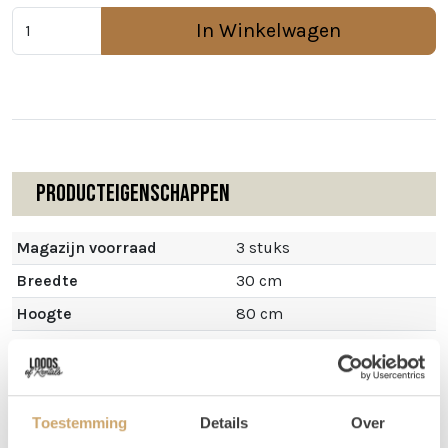
In Winkelwagen
Producteigenschappen
Magazijn voorraad
3 stuks
Breedte
30 cm
Hoogte
80 cm
Toestemming
Details
Over
Omschrijving