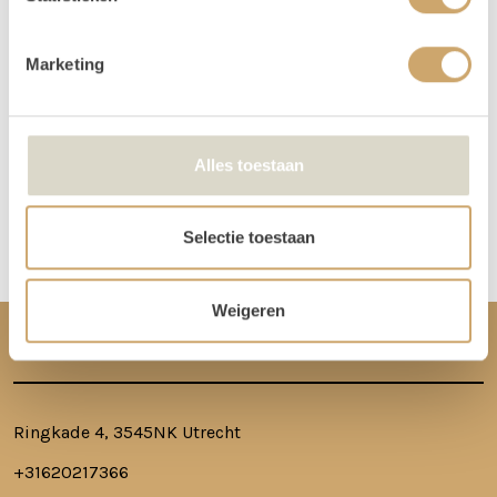
worden dan op vrijdag bezorgd, en op maandag weer opgehaald. De
verhuurchauffeurs rijden niet op zaterdag of zondag en we zijn dan ook
Marketing
niet in de loods aanwezig voor het ophalen of terugbrengen van de
spullen.
Meer lezen over hoe het in zijn werk gaat?
Dat lees je hier!
Alles toestaan
Disclaimer: Dit product is een verhuurproduct en kan gebruikssporen bevatten zoals krassen, deuken
Selectie toestaan
of vlekken. We doen ons best de items zo netjes mogelijk bij je af te leveren.
Weigeren
CONTACT
Ringkade 4, 3545NK Utrecht
+31620217366