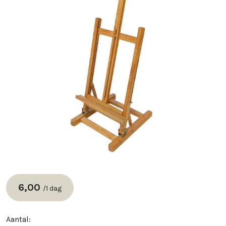
6,00
/
1 dag
Aantal: