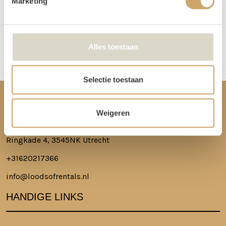
Marketing
Meer lezen over hoe het in zijn werk gaat?
Dat lees je hier!
Disclaimer: Dit product is een verhuurproduct en kan gebruikssporen bevatten zoals krassen, deuken
Alles toestaan
of vlekken. We doen ons best de items zo netjes mogelijk bij je af te leveren.
Selectie toestaan
CONTACT
Weigeren
Ringkade 4, 3545NK Utrecht
+31620217366
info@loodsofrentals.nl
HANDIGE LINKS