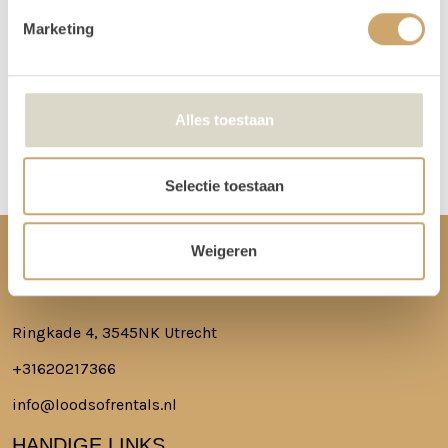
niet in de loods aanwezig voor het ophalen of terugbrengen van de
Marketing
spullen.
Meer lezen over hoe het in zijn werk gaat?
Dat lees je hier!
Alles toestaan
Disclaimer: Dit product is een verhuurproduct en kan gebruikssporen bevatten zoals krassen, deuken
of vlekken. We doen ons best de items zo netjes mogelijk bij je af te leveren.
Selectie toestaan
Weigeren
CONTACT
Ringkade 4, 3545NK Utrecht
+31620217366
info@loodsofrentals.nl
HANDIGE LINKS