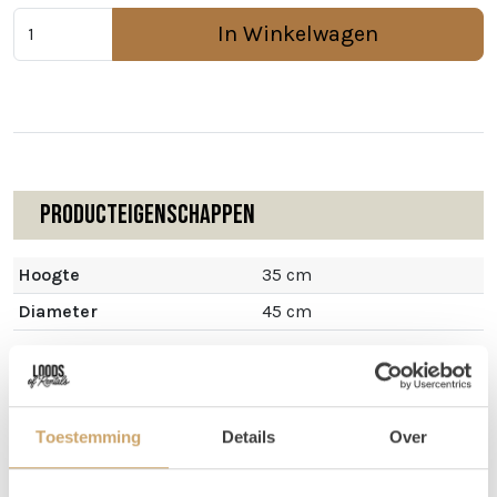
In Winkelwagen
Producteigenschappen
Hoogte
35 cm
Diameter
45 cm
Omschrijving
Toestemming
Details
Over
Met deze leren poef kun je een gezellig hoekje maken