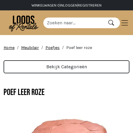
WINKELWAGEN
0
INLOGGEN
REGISTREREN
Home
Meubilair
Poefjes
Poef leer roze
Bekijk Categorieën
Poef leer roze