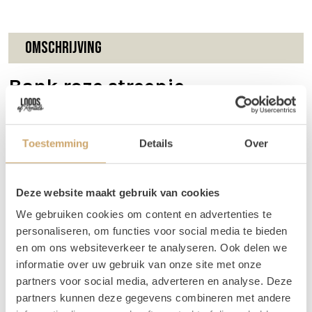
Omschrijving
Bank roze streepje
Deze gezellige roze tweezits bank met een subtiele lichte
streep is de perfecte toevoeging aan je gelegenheid voor
Toestemming
Details
Over
een warme en uitnodigende sfeer.
Afmetingen
Deze website maakt gebruik van cookies
De bank is 140 cm lang en 60 cm breed.
We gebruiken cookies om content en advertenties te
Vragen
personaliseren, om functies voor social media te bieden
en om ons websiteverkeer te analyseren. Ook delen we
Mocht je vragen hebben over dit product, dan kun je ons
informatie over uw gebruik van onze site met onze
altijd een berichtje of e-mail sturen. Je kunt ons bereiken
partners voor social media, adverteren en analyse. Deze
op 06 20 21 73 66 of mail naar
info@loodsofrentals.nl
. We
partners kunnen deze gegevens combineren met andere
adviseren je graag!