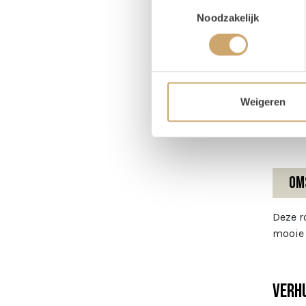
Toestemmingsselectie
Pr
Noodzakelijk
Magaz
Hoog
Weigeren
Diame
Om
Deze r
mooie
Verhu