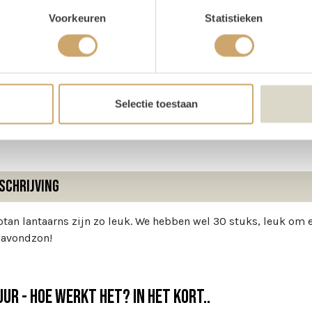
oducteigenschappen
Voorkeuren
Statistieken
ijn voorraad
30 stuks
te
13 cm
Selectie toestaan
ter
11 cm
schrijving
otan lantaarns zijn zo leuk. We hebben wel 30 stuks, leuk om 
 avondzon!
ur - Hoe werkt het? In het kort..