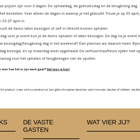
e prijzen zijn voor 3 dagen. De ophaaldag, de gebruiksdag en de terugbreng dag.
 het bestellen: Voer alleen de dagen in waarop je het gebruikt. Trouw je op 25 april
 25-27 april in.
kunt de items laten bezorgen of zelf in Utrecht komen ophalen.
dag voor je event kun je de items ophalen of laten bezorgen. De dag na je event m
uw bezorgdag/terugbreng dag in het weekend? Dan plannen we daarom heen. Bijvoo
jdag bezorgd, en op maandag weer opgehaald. De verhuurchauffeurs rijden niet op
nwezig voor het ophalen of terugbrengen van de spullen.
 over hoe het in zijn werk gaat?
Dat lees je hier!
 Dit product is een verhuurproduct en kan gebruikssporen bevatten zoals krassen, deuken of vlekken. We doen o
KS
DE VASTE
WAT VIER JIJ?
GASTEN