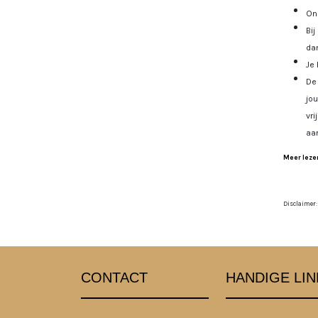
Onz
Bij
dan
Je 
De 
jo
vri
aa
Meer lezen
Disclaimer:
CONTACT
HANDIGE LIN