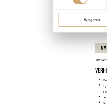
Breed
Hoog
Weigeren
Diept
Om
Tof voo
Verhu
Onz
Bij
dan
Je 
De 