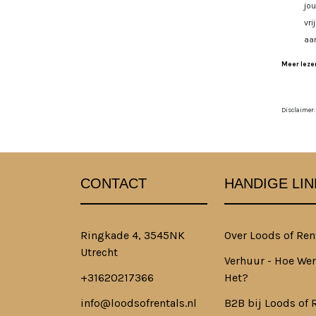
jo
vri
aa
Meer lezen
Disclaimer:
CONTACT
HANDIGE LIN
Ringkade 4, 3545NK
Over Loods of Ren
Utrecht
Verhuur - Hoe Wer
+31620217366
Het?
info@loodsofrentals.nl
B2B bij Loods of 