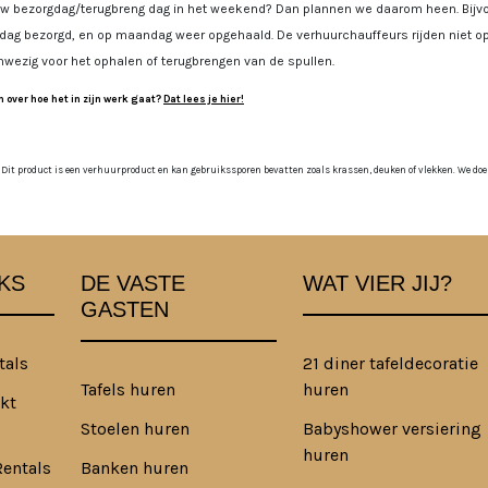
uw bezorgdag/terugbreng dag in het weekend? Dan plannen we daarom heen. Bijvoo
jdag bezorgd, en op maandag weer opgehaald. De verhuurchauffeurs rijden niet op
nwezig voor het ophalen of terugbrengen van de spullen.
 over hoe het in zijn werk gaat?
Dat lees je hier!
 Dit product is een verhuurproduct en kan gebruikssporen bevatten zoals krassen, deuken of vlekken. We doen o
KS
DE VASTE
WAT VIER JIJ?
GASTEN
tals
21 diner tafeldecoratie
Tafels huren
huren
kt
Stoelen huren
Babyshower versiering
huren
Rentals
Banken huren