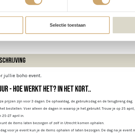
te
45 cm
te
45 cm
Selectie toestaan
e
45 cm
schrijving
r jullie boho event.
ur - Hoe werkt het? In het kort..
e prijzen zijn voor 3 dagen. De ophaaldag, de gebruiksdag en de terugbreng dag.
 het bestellen: Voer alleen de dagen in waarop je het gebruikt. Trouw je op 25 april
 25-27 april in.
kunt de items laten bezorgen of zelf in Utrecht komen ophalen.
dag voor je event kun je de items ophalen of laten bezorgen. De dag na je event m