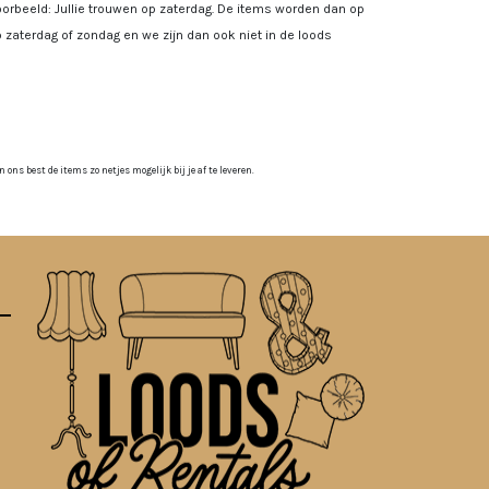
rbeeld: Jullie trouwen op zaterdag. De items worden dan op
 zaterdag of zondag en we zijn dan ook niet in de loods
ns best de items zo netjes mogelijk bij je af te leveren.