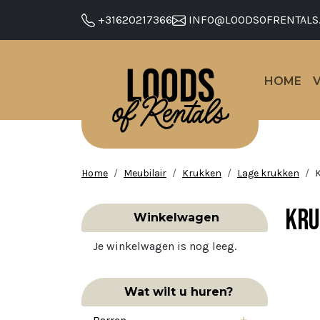
+31620217366
INFO@LOODSOFRENTALS
HOME
Home
Meubilair
Krukken
Lage krukken
K
Kru
Winkelwagen
Je winkelwagen is nog leeg.
Wat wilt u huren?